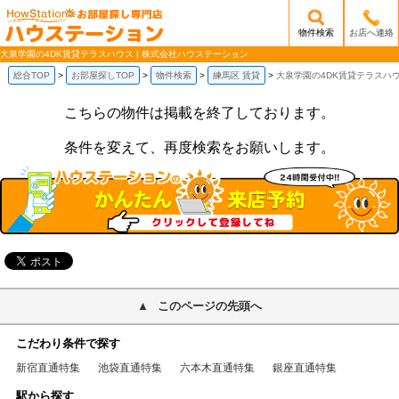
物件検索
お店へ連絡
/mobile_img/head-logo.png
大泉学園の4DK賃貸テラスハウス | 株式会社ハウステーション
総合TOP
お部屋探しTOP
物件検索
練馬区 賃貸
大泉学園の4DK賃貸テラスハ
こちらの物件は掲載を終了しております。
条件を変えて、再度検索をお願いします。
このページの先頭へ
こだわり条件で探す
新宿直通特集
池袋直通特集
六本木直通特集
銀座直通特集
駅から探す