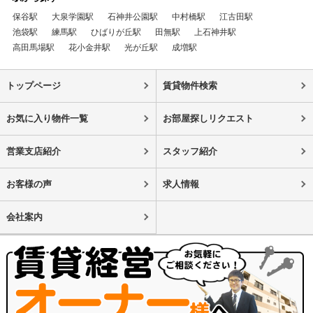
保谷駅
大泉学園駅
石神井公園駅
中村橋駅
江古田駅
池袋駅
練馬駅
ひばりが丘駅
田無駅
上石神井駅
高田馬場駅
花小金井駅
光が丘駅
成増駅
トップページ
賃貸物件検索
お気に入り物件一覧
お部屋探しリクエスト
営業支店紹介
スタッフ紹介
お客様の声
求人情報
会社案内