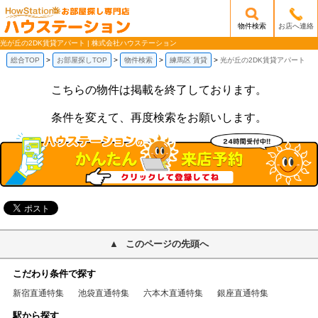
物件検索
お店へ連絡
/mobile_img/head-logo.png
光が丘の2DK賃貸アパート | 株式会社ハウステーション
総合TOP
お部屋探しTOP
物件検索
練馬区 賃貸
光が丘の2DK賃貸アパート
こちらの物件は掲載を終了しております。
条件を変えて、再度検索をお願いします。
このページの先頭へ
こだわり条件で探す
新宿直通特集
池袋直通特集
六本木直通特集
銀座直通特集
駅から探す