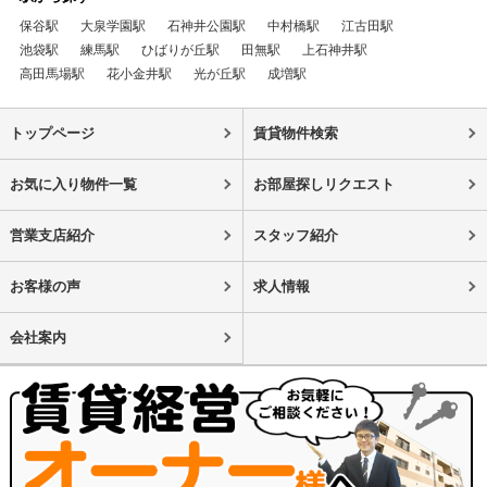
保谷駅
大泉学園駅
石神井公園駅
中村橋駅
江古田駅
池袋駅
練馬駅
ひばりが丘駅
田無駅
上石神井駅
高田馬場駅
花小金井駅
光が丘駅
成増駅
トップページ
賃貸物件検索
お気に入り物件一覧
お部屋探しリクエスト
営業支店紹介
スタッフ紹介
お客様の声
求人情報
会社案内