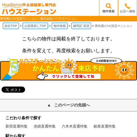
物件検索
お店へ連絡
/mobile_img/head-logo.png
豊島園の1K賃貸マンション | 株式会社ハウステーション
総合TOP
お部屋探しTOP
物件検索
練馬区 賃貸
豊島園の1K賃貸マンション
こちらの物件は掲載を終了しております。
条件を変えて、再度検索をお願いします。
このページの先頭へ
こだわり条件で探す
新宿直通特集
池袋直通特集
六本木直通特集
銀座直通特集
駅から探す