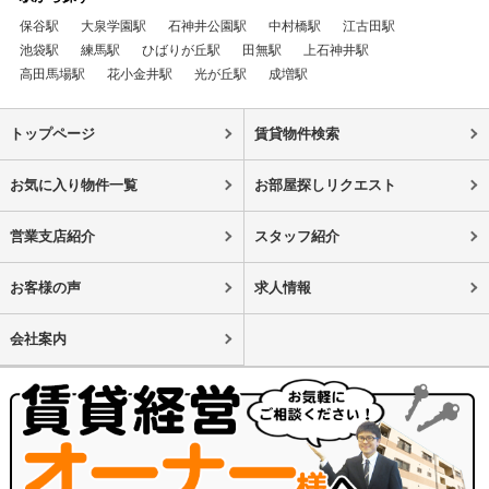
保谷駅
大泉学園駅
石神井公園駅
中村橋駅
江古田駅
池袋駅
練馬駅
ひばりが丘駅
田無駅
上石神井駅
高田馬場駅
花小金井駅
光が丘駅
成増駅
トップページ
賃貸物件検索
お気に入り物件一覧
お部屋探しリクエスト
営業支店紹介
スタッフ紹介
お客様の声
求人情報
会社案内