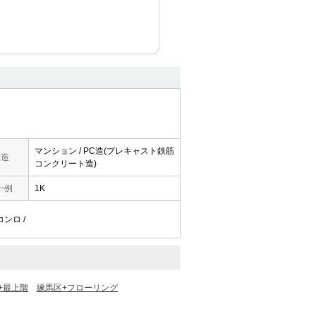
マンション / PC造(プレキャスト鉄筋
構造
コンクリート造)
一例
1K
コンロ /
+最上階
練馬区+フローリング