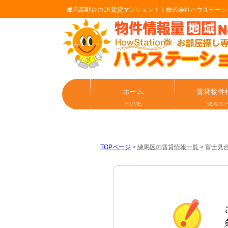
練馬高野台の1K賃貸マンション！｜株式会社ハウステーシ
ホーム
賃貸物件
HOME
SEARC
TOPページ
>
練馬区の賃貸情報一覧
>
富士見台