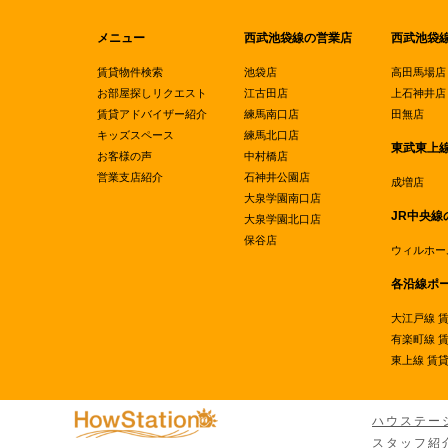
メニュー
西武池袋線の営業店
西武池袋
賃貸物件検索
池袋店
高田馬場店
お部屋探しリクエスト
江古田店
上石神井店
賃貸アドバイザー紹介
練馬南口店
田無店
キッズスペース
練馬北口店
東武東上
お客様の声
中村橋店
営業支店紹介
石神井公園店
成増店
大泉学園南口店
JR中央線
大泉学園北口店
保谷店
ウィルホー
各沿線ポ
大江戸線 
有楽町線 
東上線 賃
ハウステー
スタッフ紹