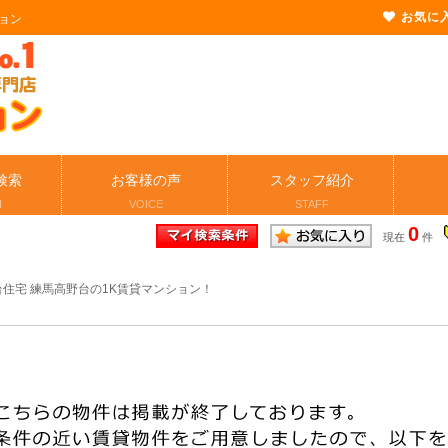
お気に
ョン
検索
お客様の声
スタッフ紹介
H
VOICE
STAFF
0
現在
件
住宅 練馬高野台の1K賃貸マンション！