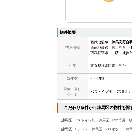
物件概要
西武池袋線
練馬高野台
交通機関
西武池袋線 富士見台 徒
西武新宿線 井荻 徒歩2
住所
東京都練馬区富士見台
築年数
2002年3月
設備・条件
バストイレ別 / バス専用 / 
の一例
こだわり条件から練馬区の物件を探
練馬区+バストイレ別
練馬区+バス専用
練馬区+エアコン
練馬区+クロゼット
練