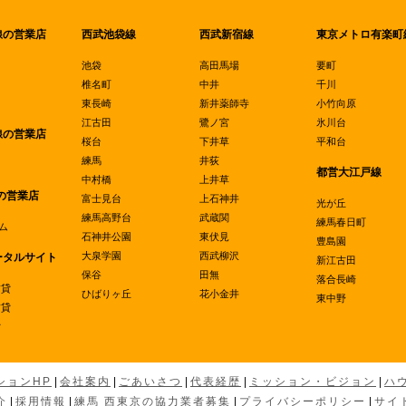
線の営業店
西武池袋線
西武新宿線
東京メトロ有楽町
池袋
高田馬場
要町
椎名町
中井
千川
東長崎
新井薬師寺
小竹向原
江古田
鷺ノ宮
氷川台
線の営業店
桜台
下井草
平和台
練馬
井荻
都営大江戸線
中村橋
上井草
の営業店
富士見台
上石神井
光が丘
練馬高野台
武蔵関
練馬春日町
ム
石神井公園
東伏見
豊島園
大泉学園
西武柳沢
ータルサイト
新江古田
保谷
田無
落合長崎
賃貸
ひばりヶ丘
花小金井
東中野
賃貸
貸
ションHP
|
会社案内
|
ごあいさつ
|
代表経歴
|
ミッション・ビジョン
|
ハ
介
|
採用情報
|
練馬 西東京の協力業者募集
|
プライバシーポリシー
|
サイ