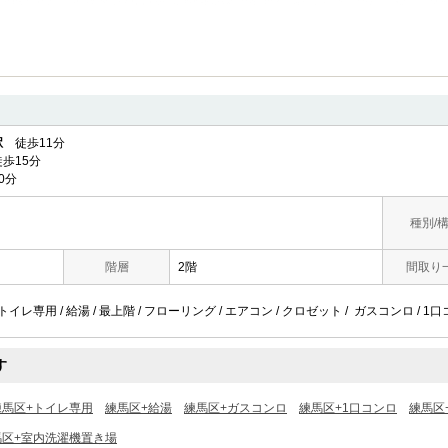
駅
徒歩11分
歩15分
0分
種別/
階層
2階
間取り
トイレ専用 / 給湯 / 最上階 / フローリング / エアコン / クロゼット / ガスコンロ / 1口
す
練馬区+トイレ専用
練馬区+給湯
練馬区+ガスコンロ
練馬区+1口コンロ
練馬区
馬区+室内洗濯機置き場