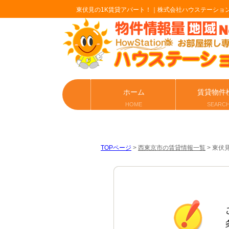
東伏見の1K賃貸アパート！｜株式会社ハウステーショ
ホーム
賃貸物件
HOME
SEARC
TOPページ
>
西東京市の賃貸情報一覧
>
東伏