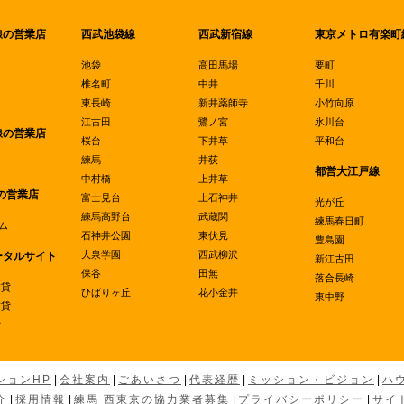
線の営業店
西武池袋線
西武新宿線
東京メトロ有楽町
池袋
高田馬場
要町
椎名町
中井
千川
東長崎
新井薬師寺
小竹向原
江古田
鷺ノ宮
氷川台
線の営業店
桜台
下井草
平和台
練馬
井荻
都営大江戸線
中村橋
上井草
の営業店
富士見台
上石神井
光が丘
練馬高野台
武蔵関
練馬春日町
ム
石神井公園
東伏見
豊島園
大泉学園
西武柳沢
ータルサイト
新江古田
保谷
田無
落合長崎
賃貸
ひばりヶ丘
花小金井
東中野
賃貸
貸
ションHP
|
会社案内
|
ごあいさつ
|
代表経歴
|
ミッション・ビジョン
|
ハ
介
|
採用情報
|
練馬 西東京の協力業者募集
|
プライバシーポリシー
|
サイ