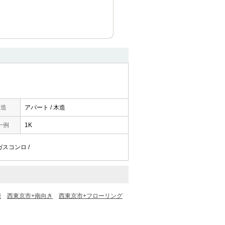
構造
アパート / 木造
一例
1K
 ガスコンロ /
階
西東京市+南向き
西東京市+フローリング