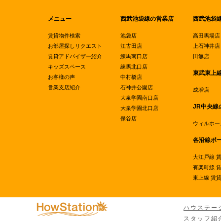
メニュー
西武池袋線の営業店
西武池袋
賃貸物件検索
池袋店
高田馬場店
お部屋探しリクエスト
江古田店
上石神井店
賃貸アドバイザー紹介
練馬南口店
田無店
キッズスペース
練馬北口店
東武東上
お客様の声
中村橋店
営業支店紹介
石神井公園店
成増店
大泉学園南口店
JR中央線
大泉学園北口店
保谷店
ウィルホー
各沿線ポ
大江戸線 
有楽町線 
東上線 賃
ハウステー
スタッフ紹