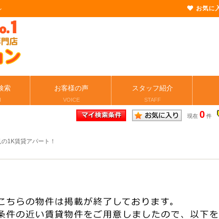
お気に
ン
検索
お客様の声
スタッフ紹介
H
VOICE
STAFF
0
現在
件
見の1K賃貸アパート！