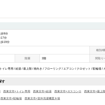
歩9分
17分
歩19分
種別/
階層
3階
間取り
トイレ専用 / 給湯 / 最上階 / 南向き / フローリング / エアコン / クロゼット / 駐輪場 /
探す
用
西東京市+トイレ専用
西東京市+給湯
西東京市+ガスコンロ
西東京市+最上
西東京市+駐輪場
西東京市+室外洗濯機置き場