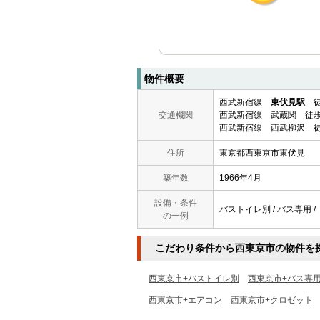
物件概要
西武新宿線
東伏見駅
徒
交通機関
西武新宿線 武蔵関 徒歩
西武新宿線 西武柳沢 徒
住所
東京都西東京市東伏見
築年数
1966年4月
設備・条件
バストイレ別 / バス専用 / 
の一例
こだわり条件から西東京市の物件を
西東京市+バストイレ別
西東京市+バス専
西東京市+エアコン
西東京市+クロゼット