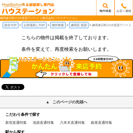
物件検索
お店へ連絡
/mobile_img/head-logo.png
練馬春日町の1K賃貸アパート | 株式会社ハウステーション
総合TOP
お部屋探しTOP
物件検索
練馬区 賃貸
練馬春日町の1K賃貸アパート
こちらの物件は掲載を終了しております。
条件を変えて、再度検索をお願いします。
このページの先頭へ
こだわり条件で探す
新宿直通特集
池袋直通特集
六本木直通特集
銀座直通特集
駅から探す