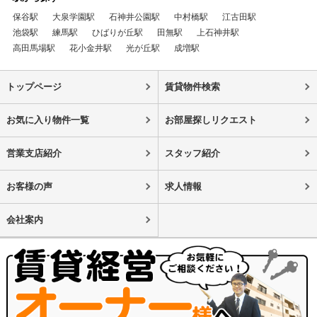
保谷駅
大泉学園駅
石神井公園駅
中村橋駅
江古田駅
池袋駅
練馬駅
ひばりが丘駅
田無駅
上石神井駅
高田馬場駅
花小金井駅
光が丘駅
成増駅
トップページ
賃貸物件検索
お気に入り物件一覧
お部屋探しリクエスト
営業支店紹介
スタッフ紹介
お客様の声
求人情報
会社案内