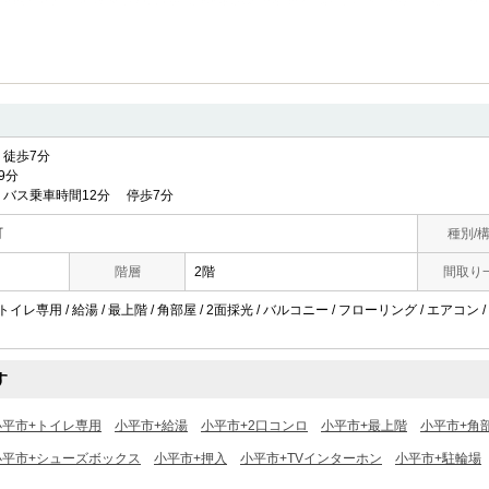
徒歩7分
9分
バス乗車時間12分 停歩7分
町
種別/
階層
2階
間取り
トイレ専用 / 給湯 / 最上階 / 角部屋 / 2面採光 / バルコニー / フローリング / エアコン 
す
小平市+トイレ専用
小平市+給湯
小平市+2口コンロ
小平市+最上階
小平市+角
小平市+シューズボックス
小平市+押入
小平市+TVインターホン
小平市+駐輪場