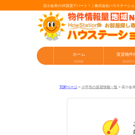
花小金井の1K賃貸アパート！｜株式会社ハウステーショ
ホーム
賃貸物件
HOME
SEARC
TOPページ
>
小平市の賃貸情報一覧
>
花小金