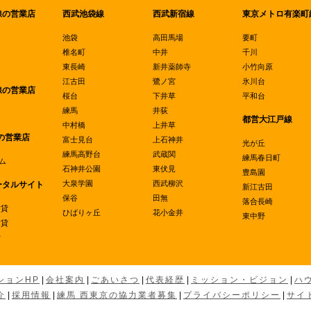
線の営業店
西武池袋線
西武新宿線
東京メトロ有楽町
池袋
高田馬場
要町
椎名町
中井
千川
東長崎
新井薬師寺
小竹向原
江古田
鷺ノ宮
氷川台
線の営業店
桜台
下井草
平和台
練馬
井荻
都営大江戸線
中村橋
上井草
の営業店
富士見台
上石神井
光が丘
練馬高野台
武蔵関
練馬春日町
ム
石神井公園
東伏見
豊島園
大泉学園
西武柳沢
ータルサイト
新江古田
保谷
田無
落合長崎
賃貸
ひばりヶ丘
花小金井
東中野
賃貸
貸
ションHP
|
会社案内
|
ごあいさつ
|
代表経歴
|
ミッション・ビジョン
|
ハ
介
|
採用情報
|
練馬 西東京の協力業者募集
|
プライバシーポリシー
|
サイ