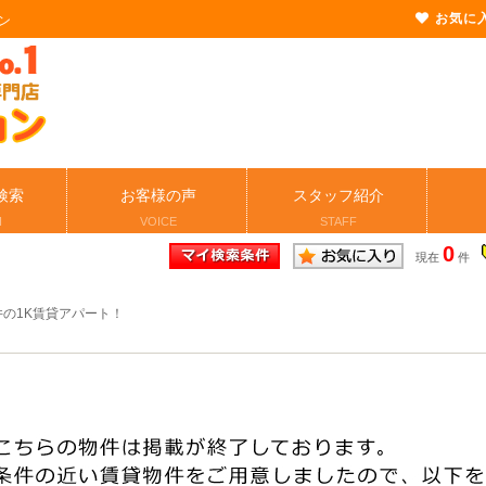
お気に
ン
検索
お客様の声
スタッフ紹介
H
VOICE
STAFF
0
現在
件
井の1K賃貸アパート！