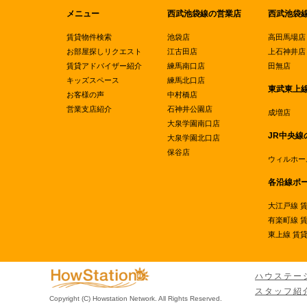
メニュー
西武池袋線の営業店
西武池袋
賃貸物件検索
池袋店
高田馬場店
お部屋探しリクエスト
江古田店
上石神井店
賃貸アドバイザー紹介
練馬南口店
田無店
キッズスペース
練馬北口店
東武東上
お客様の声
中村橋店
営業支店紹介
石神井公園店
成増店
大泉学園南口店
JR中央線
大泉学園北口店
保谷店
ウィルホー
各沿線ポ
大江戸線 
有楽町線 
東上線 賃
ハウステー
スタッフ紹
Copyright (C) Howstation Network. All Rights Reserved.