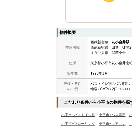
物件概要
西武新宿線
花小金井駅
交通機関
西武新宿線 田無 徒歩2
ＪＲ中央線 武蔵小金井 
住所
東京都小平市花小金井南
築年数
1993年1月
設備・条件
バストイレ別 / バス専用 / 
の一例
輪場 / CATV / 2口コンロ /
こだわり条件から小平市の物件を探
小平市+バストイレ別
小平市+バス専用
小平市+フローリング
小平市+エアコン