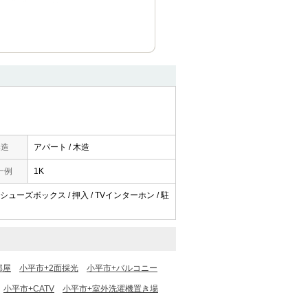
構造
アパート / 木造
一例
1K
/ シューズボックス / 押入 / TVインターホン / 駐
部屋
小平市+2面採光
小平市+バルコニー
小平市+CATV
小平市+室外洗濯機置き場