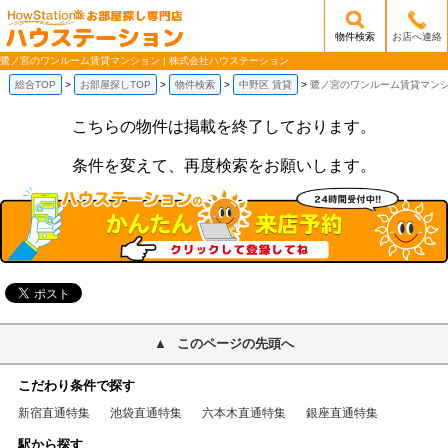
物件検索
お店へ連絡
/mobile_img/head-logo.png
鷺ノ宮のワンルーム賃貸マンション | 株式会社ハウステーション
総合TOP
お部屋探しTOP
物件検索
中野区 賃貸
鷺ノ宮のワンルーム賃貸マン
こちらの物件は掲載を終了しております。
条件を変えて、再度検索をお願いします。
このページの先頭へ
こだわり条件で探す
新宿直通特集
池袋直通特集
六本木直通特集
銀座直通特集
駅から探す