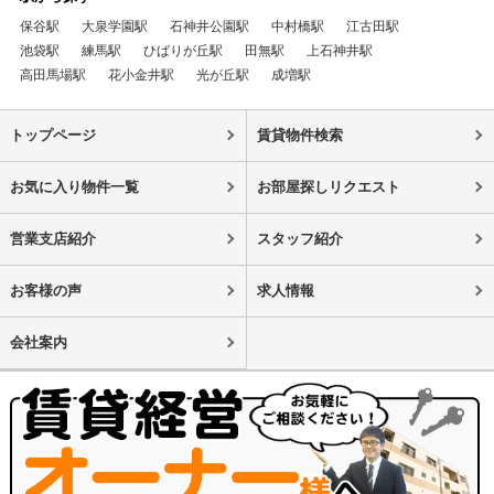
保谷駅
大泉学園駅
石神井公園駅
中村橋駅
江古田駅
池袋駅
練馬駅
ひばりが丘駅
田無駅
上石神井駅
高田馬場駅
花小金井駅
光が丘駅
成増駅
トップページ
賃貸物件検索
お気に入り物件一覧
お部屋探しリクエスト
営業支店紹介
スタッフ紹介
お客様の声
求人情報
会社案内