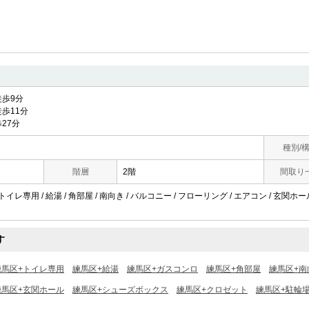
歩9分
歩11分
27分
種別/
階層
2階
間取り
トイレ専用 / 給湯 / 角部屋 / 南向き / バルコニー / フローリング / エアコン / 玄関ホ
す
練馬区+トイレ専用
練馬区+給湯
練馬区+ガスコンロ
練馬区+角部屋
練馬区+南
練馬区+玄関ホール
練馬区+シューズボックス
練馬区+クロゼット
練馬区+駐輪