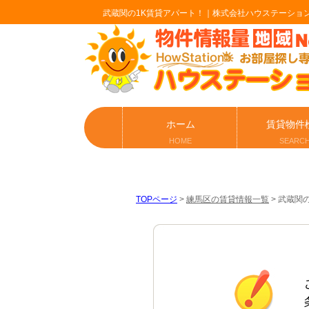
武蔵関の1K賃貸アパート！｜株式会社ハウステーショ
ホーム
賃貸物件
HOME
SEARC
TOPページ
>
練馬区の賃貸情報一覧
>
武蔵関