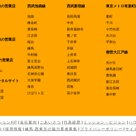
線の営業店
西武池袋線
西武新宿線
東京メトロ有楽町
池袋
高田馬場
要町
椎名町
中井
千川
東長崎
新井薬師寺
小竹向原
江古田
鷺ノ宮
氷川台
線の営業店
桜台
下井草
平和台
練馬
井荻
都営大江戸線
中村橋
上井草
の営業店
富士見台
上石神井
光が丘
練馬高野台
武蔵関
練馬春日町
ム
石神井公園
東伏見
豊島園
大泉学園
西武柳沢
ータルサイト
新江古田
保谷
田無
落合長崎
賃貸
ひばりヶ丘
花小金井
東中野
賃貸
貸
ションHP
|
会社案内
|
ごあいさつ
|
代表経歴
|
ミッション・ビジョン
|
ハ
介
|
採用情報
|
練馬 西東京の協力業者募集
|
プライバシーポリシー
|
サイ