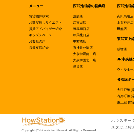
メニュー
西武池袋線の営業店
西武池袋
賃貸物件検索
池袋店
高田馬場店
お部屋探しリクエスト
江古田店
上石神井店
賃貸アドバイザー紹介
練馬南口店
田無店
キッズスペース
練馬北口店
東武東上
お客様の声
中村橋店
営業支店紹介
石神井公園店
成増店
大泉学園南口店
JR中央線
大泉学園北口店
保谷店
ウィルホー
各沿線ポ
大江戸線 
有楽町線 
東上線 賃
ハウステー
スタッフ紹
Copyright (C) Howstation Network. All Rights Reserved.