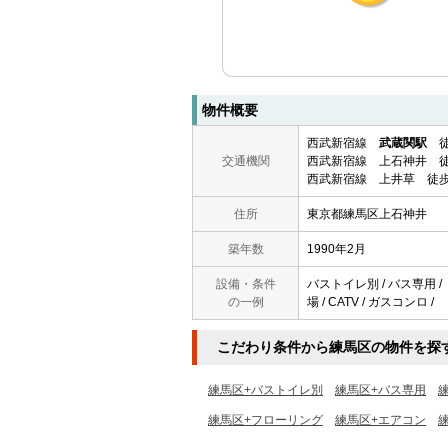
物件概要
西武新宿線
武蔵関駅
徒
交通機関
西武新宿線 上石神井 徒
西武新宿線 上井草 徒歩
住所
東京都練馬区上石神井
築年数
1990年2月
設備・条件
バストイレ別 / バス専用 / 
の一例
場 / CATV / ガスコンロ /
こだわり条件から練馬区の物件を探
練馬区+バストイレ別
練馬区+バス専用
練馬区+フローリング
練馬区+エアコン