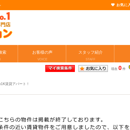
お気に
ン
検索
お客様の声
スタッフ紹介
H
VOICE
STAFF
0
現在
件
の1K賃貸アパート！