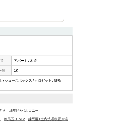
構造
アパート / 木造
一例
1K
ール / シューズボックス / クロゼット / 駐輪
向き
練馬区+バルコニー
場
練馬区+CATV
練馬区+室内洗濯機置き場