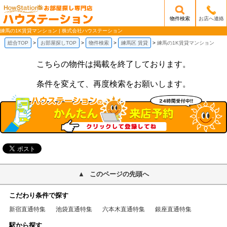
物件検索
お店へ連絡
/mobile_img/head-logo.png
練馬の1K賃貸マンション | 株式会社ハウステーション
総合TOP
お部屋探しTOP
物件検索
練馬区 賃貸
練馬の1K賃貸マンション
こちらの物件は掲載を終了しております。
条件を変えて、再度検索をお願いします。
このページの先頭へ
こだわり条件で探す
新宿直通特集
池袋直通特集
六本木直通特集
銀座直通特集
駅から探す