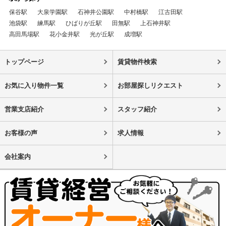
保谷駅
大泉学園駅
石神井公園駅
中村橋駅
江古田駅
池袋駅
練馬駅
ひばりが丘駅
田無駅
上石神井駅
高田馬場駅
花小金井駅
光が丘駅
成増駅
トップページ
賃貸物件検索
お気に入り物件一覧
お部屋探しリクエスト
営業支店紹介
スタッフ紹介
お客様の声
求人情報
会社案内