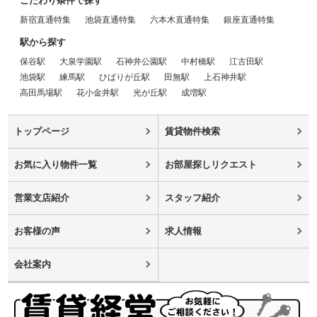
こだわり条件で探す
新宿直通特集
池袋直通特集
六本木直通特集
銀座直通特集
駅から探す
保谷駅
大泉学園駅
石神井公園駅
中村橋駅
江古田駅
池袋駅
練馬駅
ひばりが丘駅
田無駅
上石神井駅
高田馬場駅
花小金井駅
光が丘駅
成増駅
トップページ
賃貸物件検索
お気に入り物件一覧
お部屋探しリクエスト
営業支店紹介
スタッフ紹介
お客様の声
求人情報
会社案内