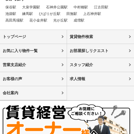
保谷駅
大泉学園駅
石神井公園駅
中村橋駅
江古田駅
池袋駅
練馬駅
ひばりが丘駅
田無駅
上石神井駅
高田馬場駅
花小金井駅
光が丘駅
成増駅
トップページ
賃貸物件検索
お気に入り物件一覧
お部屋探しリクエスト
営業支店紹介
スタッフ紹介
お客様の声
求人情報
会社案内