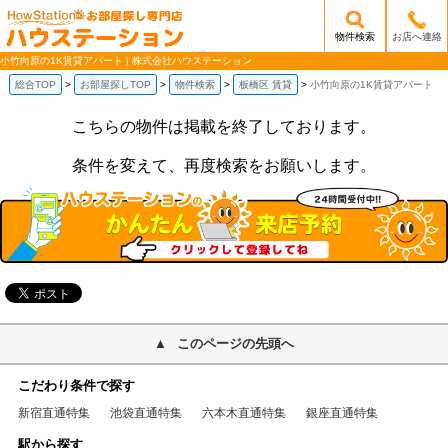
物件検索
お店へ連絡
/mobile_img/head-logo.png
小竹向原の1K賃貸アパート | 株式会社ハウステーション
総合TOP
お部屋探しTOP
物件検索
板橋区 賃貸
小竹向原の1K賃貸アパート
こちらの物件は掲載を終了しております。
条件を変えて、再度検索をお願いします。
このページの先頭へ
こだわり条件で探す
新宿直通特集
池袋直通特集
六本木直通特集
銀座直通特集
駅から探す