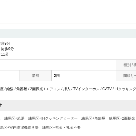
歩9分
徒歩9分
11分
種別 / 
階層
2階
間取り
 給湯 / 角部屋 / 2面採光 / エアコン / 押入 / TVインターホン / CATV / IHクッキ
す
座
練馬区+給湯
練馬区+IHクッキングヒーター
練馬区+角部屋
練馬区+2面採光
馬区+室内洗濯機置き場
練馬区+敷金・礼金不要