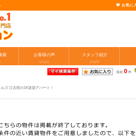
お気に
ン
検索
お客様の声
スタッフ紹介
H
VOICE
STAFF
0
現在
件
ルズ 江古田の1K賃貸アパート！