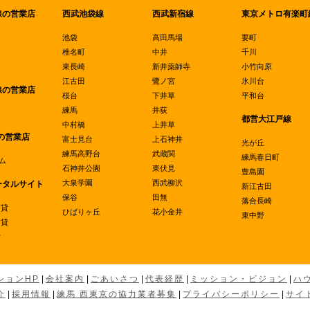
線の営業店
西武池袋線
西武新宿線
東京メトロ有楽町
池袋
高田馬場
要町
椎名町
中井
千川
東長崎
新井薬師寺
小竹向原
江古田
鷺ノ宮
氷川台
線の営業店
桜台
下井草
平和台
練馬
井荻
都営大江戸線
中村橋
上井草
の営業店
富士見台
上石神井
光が丘
練馬高野台
武蔵関
練馬春日町
ム
石神井公園
東伏見
豊島園
大泉学園
西武柳沢
ータルサイト
新江古田
保谷
田無
落合長崎
賃貸
ひばりヶ丘
花小金井
東中野
賃貸
貸
ションHP
|
会社案内
|
ごあいさつ
|
代表経歴
|
ミッション・ビジョン
|
ハ
介
|
採用情報
|
練馬 西東京の協力業者募集
|
プライバシーポリシー
|
サイ