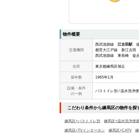
物件概要
西武池袋線
江古田駅
徒
交通機関
都営大江戸線 新江古田 
西武池袋線 東長崎 徒歩
住所
東京都練馬区旭丘
築年数
1965年1月
設備・条件
バストイレ別 / 温水洗浄便座 /
の一例
こだわり条件から練馬区の物件を探
練馬区+バストイレ別
練馬区+温水洗浄便
練馬区+TVインターホン
練馬区+CATV
練