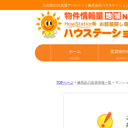
江古田の1K賃貸アパート！｜株式会社ハウステーショ
ホーム
賃貸物件
HOME
SEARC
TOPページ
>
練馬区の賃貸情報一覧
>
サンシェ