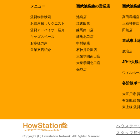
メニュー
西武池袋線の営業店
西武池袋
賃貸物件検索
池袋店
高田馬場店
お部屋探しリクエスト
江古田店
上石神井店
賃貸アドバイザー紹介
練馬南口店
田無店
キッズスペース
練馬北口店
東武東上
お客様の声
中村橋店
営業支店紹介
石神井公園店
成増店
大泉学園南口店
JR中央線
大泉学園北口店
保谷店
ウィルホー
各沿線ポ
大江戸線 
有楽町線 
東上線 賃
ハウステー
スタッフ紹
Copyright (C) Howstation Network. All Rights Reserved.