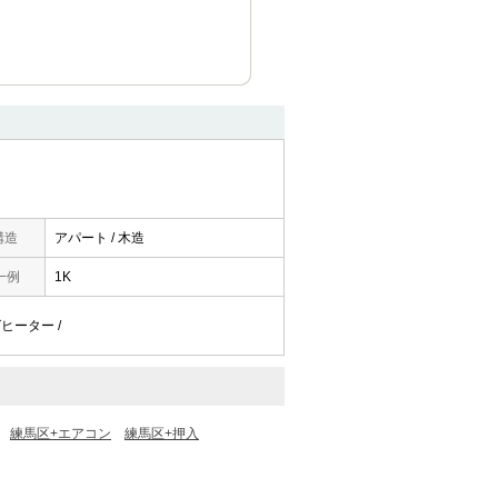
構造
アパート / 木造
一例
1K
ングヒーター /
練馬区+エアコン
練馬区+押入