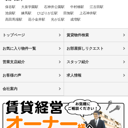
保谷駅
大泉学園駅
石神井公園駅
中村橋駅
江古田駅
池袋駅
練馬駅
ひばりが丘駅
田無駅
上石神井駅
高田馬場駅
花小金井駅
光が丘駅
成増駅
トップページ
賃貸物件検索
お気に入り物件一覧
お部屋探しリクエスト
営業支店紹介
スタッフ紹介
お客様の声
求人情報
会社案内