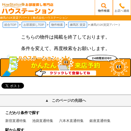
物件検索
お店へ連絡
/mobile_img/head-logo.png
練馬の1K賃貸アパート | 株式会社ハウステーション
総合TOP
お部屋探しTOP
物件検索
練馬区 賃貸
練馬の1K賃貸アパート
こちらの物件は掲載を終了しております。
条件を変えて、再度検索をお願いします。
このページの先頭へ
こだわり条件で探す
新宿直通特集
池袋直通特集
六本木直通特集
銀座直通特集
駅から探す