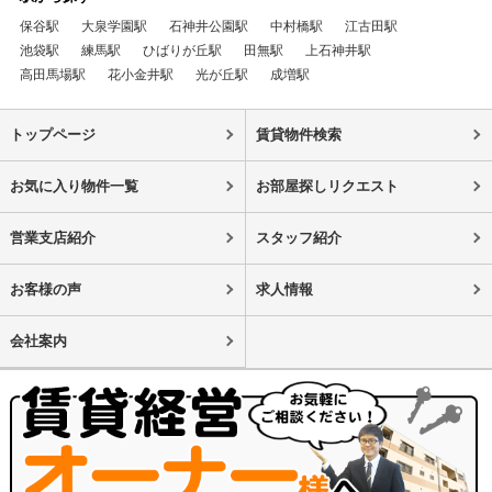
保谷駅
大泉学園駅
石神井公園駅
中村橋駅
江古田駅
池袋駅
練馬駅
ひばりが丘駅
田無駅
上石神井駅
高田馬場駅
花小金井駅
光が丘駅
成増駅
トップページ
賃貸物件検索
お気に入り物件一覧
お部屋探しリクエスト
営業支店紹介
スタッフ紹介
お客様の声
求人情報
会社案内