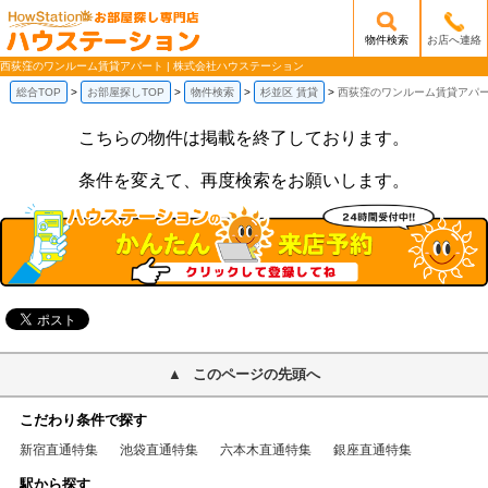
物件検索
お店へ連絡
/mobile_img/head-logo.png
西荻窪のワンルーム賃貸アパート | 株式会社ハウステーション
総合TOP
お部屋探しTOP
物件検索
杉並区 賃貸
西荻窪のワンルーム賃貸アパ
こちらの物件は掲載を終了しております。
条件を変えて、再度検索をお願いします。
このページの先頭へ
こだわり条件で探す
新宿直通特集
池袋直通特集
六本木直通特集
銀座直通特集
駅から探す