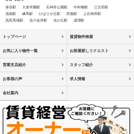
保谷駅
大泉学園駅
石神井公園駅
中村橋駅
江古田駅
池袋駅
練馬駅
ひばりが丘駅
田無駅
上石神井駅
高田馬場駅
花小金井駅
光が丘駅
成増駅
トップページ
賃貸物件検索
お気に入り物件一覧
お部屋探しリクエスト
営業支店紹介
スタッフ紹介
お客様の声
求人情報
会社案内