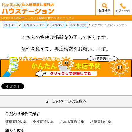
物件検索
お店へ連絡
/mobile_img/head-logo.png
光が丘の1K賃貸マンション | 株式会社ハウステーション
総合TOP
お部屋探しTOP
物件検索
和光市 賃貸
光が丘の1K賃貸マンション
こちらの物件は掲載を終了しております。
条件を変えて、再度検索をお願いします。
このページの先頭へ
こだわり条件で探す
新宿直通特集
池袋直通特集
六本木直通特集
銀座直通特集
駅から探す