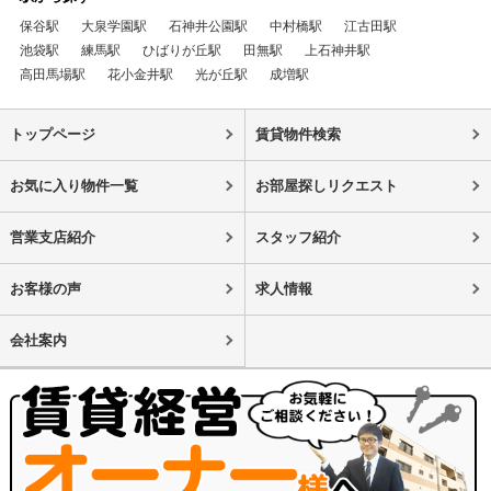
保谷駅
大泉学園駅
石神井公園駅
中村橋駅
江古田駅
池袋駅
練馬駅
ひばりが丘駅
田無駅
上石神井駅
高田馬場駅
花小金井駅
光が丘駅
成増駅
トップページ
賃貸物件検索
お気に入り物件一覧
お部屋探しリクエスト
営業支店紹介
スタッフ紹介
お客様の声
求人情報
会社案内