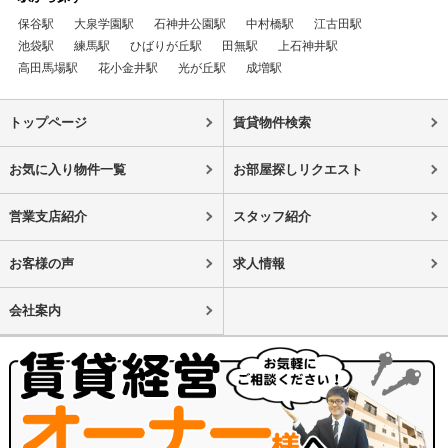
保谷駅
大泉学園駅
石神井公園駅
中村橋駅
江古田駅
池袋駅
練馬駅
ひばりが丘駅
田無駅
上石神井駅
高田馬場駅
花小金井駅
光が丘駅
成増駅
トップページ
賃貸物件検索
お気に入り物件一覧
お部屋探しリクエスト
営業支店紹介
スタッフ紹介
お客様の声
求人情報
会社案内