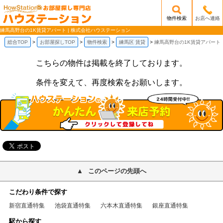
物件検索
お店へ連絡
/mobile_img/head-logo.png
練馬高野台の1K賃貸アパート | 株式会社ハウステーション
総合TOP
お部屋探しTOP
物件検索
練馬区 賃貸
練馬高野台の1K賃貸アパート
こちらの物件は掲載を終了しております。
条件を変えて、再度検索をお願いします。
このページの先頭へ
こだわり条件で探す
新宿直通特集
池袋直通特集
六本木直通特集
銀座直通特集
駅から探す