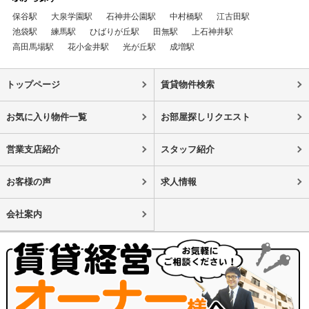
保谷駅
大泉学園駅
石神井公園駅
中村橋駅
江古田駅
池袋駅
練馬駅
ひばりが丘駅
田無駅
上石神井駅
高田馬場駅
花小金井駅
光が丘駅
成増駅
トップページ
賃貸物件検索
お気に入り物件一覧
お部屋探しリクエスト
営業支店紹介
スタッフ紹介
お客様の声
求人情報
会社案内