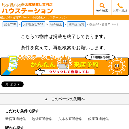
物件検索
お店へ連絡
/mobile_img/head-logo.png
桜台の1K賃貸アパート | 株式会社ハウステーション
総合TOP
お部屋探しTOP
物件検索
練馬区 賃貸
桜台の1K賃貸アパート
こちらの物件は掲載を終了しております。
条件を変えて、再度検索をお願いします。
このページの先頭へ
こだわり条件で探す
新宿直通特集
池袋直通特集
六本木直通特集
銀座直通特集
駅から探す