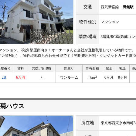
交通
西武新宿線
田無駅
物件種別
マンション
階数/構造
3階建/RC造(鉄筋コ
Cマンション、2階角部屋南向き！オーナーさんと当社が直接取引している物件です。
イン等対応）、物件現地待ち合わせ可能です！初期費用分割・クレジットカード決済
部屋番号
賃料
共益 / 管理費
間取り
専有面積
敷金
礼金
保
2
2B
6万円
- / -
ワンルーム
0ヶ月
0ヶ月
18ｍ
菊ハウス
所在地
東京都西東京市南町3-5