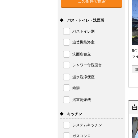
◆ バス・トイレ・洗面所
バストイレ別
追焚機能浴室
R
洗面所独立
ラ
シャワー付洗面台
温水洗浄便座
給湯
浴室乾燥機
白
◆ キッチン
システムキッチン
ガスコンロ