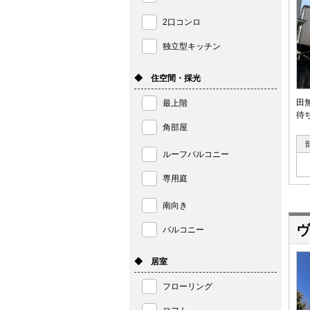
2口コンロ
独立型キッチン
◆ 住空間・採光
田
最上階
待
角部屋
ルーフバルコニー
専用庭
南向き
ヴ
バルコニー
◆ 居室
フローリング