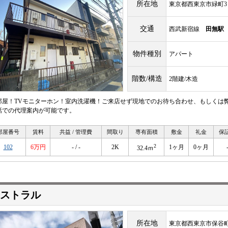
所在地
東京都西東京市緑町3
交通
西武新宿線
田無駅
物件種別
アパート
階数/構造
2階建/木造
部屋！TVモニターホン！室内洗濯機！ご来店せず現地でのお待ち合わせ、もしくは
話での代理案内が可能です。
部屋番号
賃料
共益 / 管理費
間取り
専有面積
敷金
礼金
保
2
102
6万円
- / -
2K
1ヶ月
0ヶ月
32.4ｍ
ストラル
所在地
東京都西東京市保谷町5-