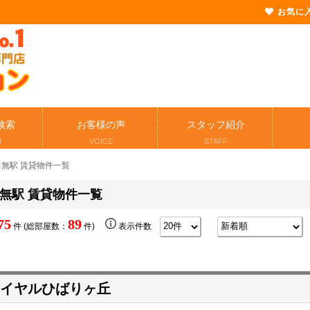
お気に
検索
お客様の声
スタッフ紹介
H
VOICE
STAFF
田無駅 賃貸物件一覧
無駅 賃貸物件一覧
75
89
件 (総部屋数：
件)
表示件数
イヤルひばりヶ丘