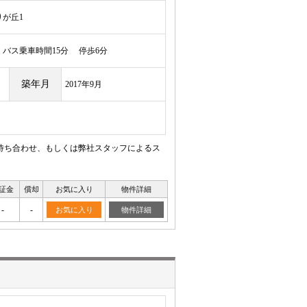
が丘1
バス乗車時間15分 停歩6分
築年月
2017年9月
待ち合わせ、もしくは弊社スタッフによるス
証金
償却
お気に入り
物件詳細
-
-
お気に入り
物件詳細