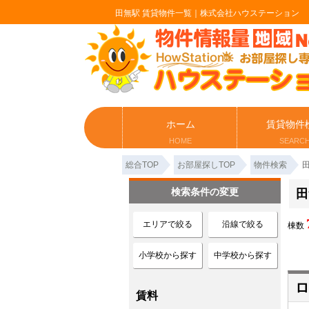
田無駅 賃貸物件一覧｜株式会社ハウステーション
ホーム
賃貸物件
HOME
SEARC
総合TOP
お部屋探しTOP
物件検索
検索条件の変更
田
エリアで絞る
沿線で絞る
棟数
小学校から探す
中学校から探す
ロ
賃料