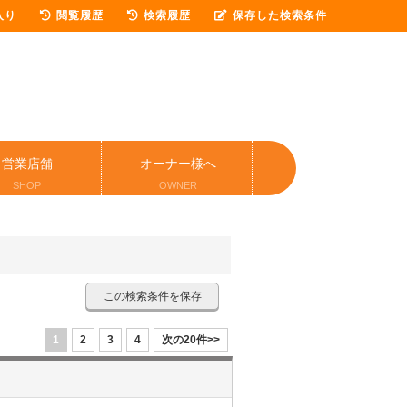
入り
閲覧履歴
検索履歴
保存した検索条件
営業店舗
オーナー様へ
SHOP
OWNER
この検索条件を保存
1
2
3
4
次の20件>>