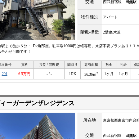
交通
西武新宿線
田無駅
物件種別
アパート
階数/構造
2階建/木造
無駅まで徒歩５分・1Dk角部屋。駐車場10000円は軽専用。来店不要プランあり！
ち合わせ可能です！
部屋番号
賃料
共益 / 管理費
間取り
専有面積
敷金
礼金
保
2
201
6.5万円
- / -
1DK
1ヶ月
1ヶ月
36.36ｍ
ィーガーデンザレジデンス
所在地
東京都西東京市向台町3-
交通
西武新宿線
田無駅