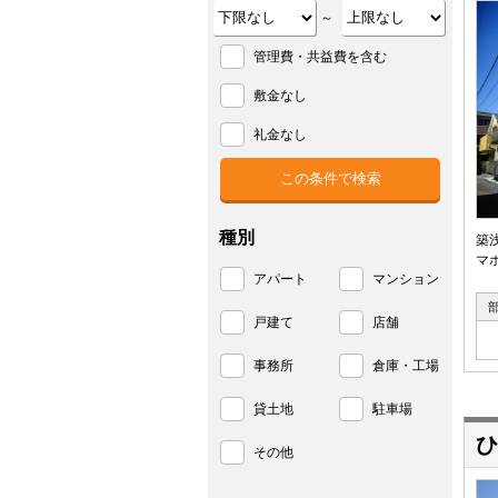
～
管理費・共益費を含む
敷金なし
礼金なし
種別
築
マ
アパート
マンション
戸建て
店舗
事務所
倉庫・工場
貸土地
駐車場
ひ
その他