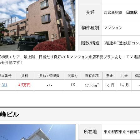
交通
西武新宿線
田無駅
物件種別
マンション
階数/構造
3階建/RC造(鉄筋コ
武柳沢エリア、最上階、日当たり良好の1Kマンション来店不要プランあり！ＴＶ電
わせ可能です！
部屋番号
賃料
共益 / 管理費
間取り
専有面積
敷金
礼金
保
2
311
4.5万円
- / -
1K
1ヶ月
1ヶ月
17.46ｍ
峰ビル
所在地
東京都西東京市南町2-9