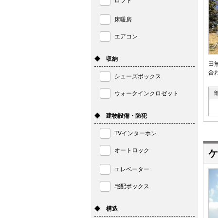
ロフト
床暖房
エアコン
◆ 収納
田
合
シューズボックス
ウォークインクロゼット
◆ 建物設備・防犯
TVインターホン
オートロック
ケ
エレベーター
宅配ボックス
◆ 構造