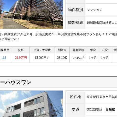
物件種別
マンション
階数/構造
19階建/RC造(鉄筋コ
無・武蔵境駅アクセス可、設備充実の2SLDK分譲賃貸来店不要プランあり！ＴＶ電
わせ可能です！
部屋番号
賃料
共益 / 管理費
間取り
専有面積
敷金
礼金
保
2
118
21.9万円
15,000円 / -
2SLDK
1ヶ月
1ヶ月
77.45ｍ
ーハウスワン
所在地
東京都西東京市田無町7
交通
西武新宿線
田無駅