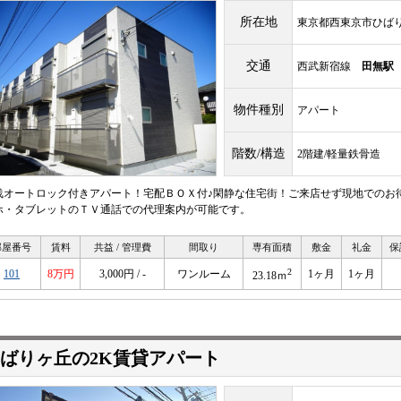
所在地
東京都西東京市ひばり
交通
西武新宿線
田無駅
物件種別
アパート
階数/構造
2階建/軽量鉄骨造
浅オートロック付きアパート！宅配ＢＯＸ付♪閑静な住宅街！ご来店せず現地でのお
ホ・タブレットのＴＶ通話での代理案内が可能です。
部屋番号
賃料
共益 / 管理費
間取り
専有面積
敷金
礼金
保
2
101
8万円
3,000円 / -
ワンルーム
1ヶ月
1ヶ月
23.18ｍ
ばりヶ丘の2K賃貸アパート