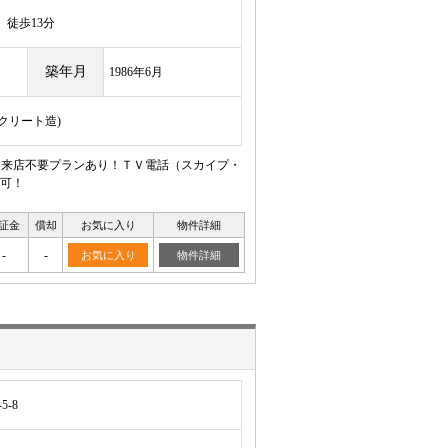
徒歩13分
築年月
1986年6月
ンクリート造)
 来店不要プランあり！ＴＶ電話（スカイプ・
可！
証金
償却
お気に入り
物件詳細
-
-
お気に入り
物件詳細
-8