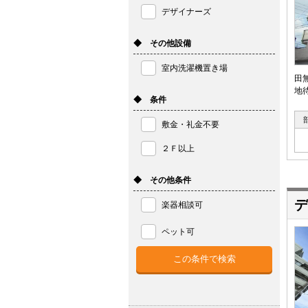
デザイナーズ
◆ その他設備
室内洗濯機置き場
田
地
◆ 条件
敷金・礼金不要
２Ｆ以上
◆ その他条件
デ
楽器相談可
ペット可