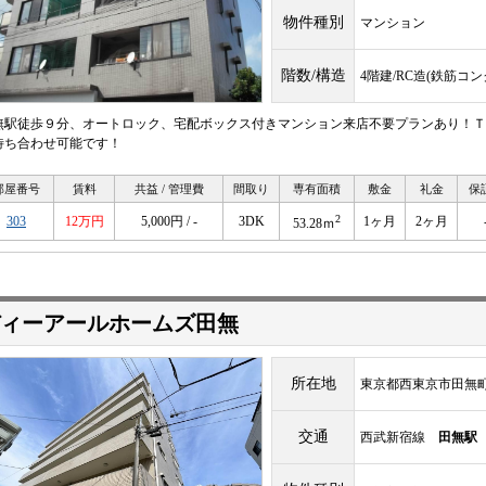
物件種別
マンション
階数/構造
4階建/RC造(鉄筋コ
無駅徒歩９分、オートロック、宅配ボックス付きマンション来店不要プランあり！Ｔ
待ち合わせ可能です！
部屋番号
賃料
共益 / 管理費
間取り
専有面積
敷金
礼金
保
2
303
12万円
5,000円 / -
3DK
1ヶ月
2ヶ月
53.28ｍ
ィーアールホームズ田無
所在地
東京都西東京市田無町3-
交通
西武新宿線
田無駅