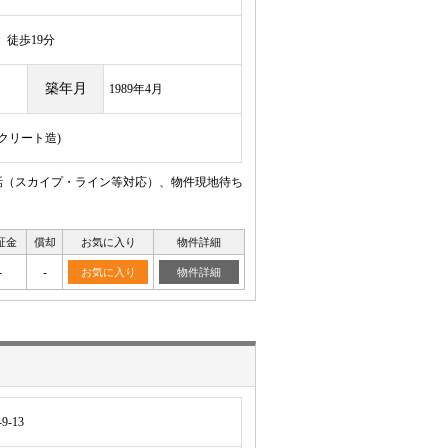
徒歩19分
築年月
1989年4月
ンクリート造)
話（スカイプ・ライン等対応）、物件現地待ち
証金
償却
お気に入り
物件詳細
-
-
お気に入り
物件詳細
-13