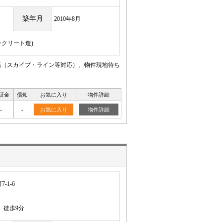
築年月
2010年8月
ンクリート造)
話（スカイプ・ライン等対応）、物件現地待ち
証金
償却
お気に入り
物件詳細
-
-
お気に入り
物件詳細
-1-6
徒歩9分