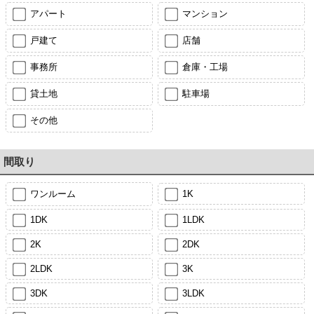
アパート
マンション
戸建て
店舗
事務所
倉庫・工場
貸土地
駐車場
その他
間取り
ワンルーム
1K
1DK
1LDK
2K
2DK
2LDK
3K
3DK
3LDK