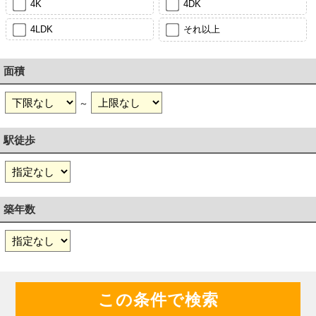
4K
4DK
4LDK
それ以上
面積
～
駅徒歩
築年数