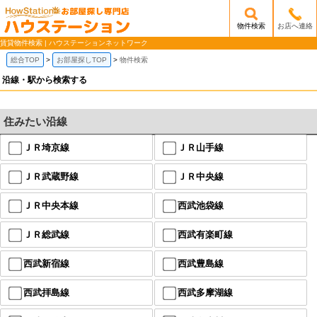
物件検索
お店へ連絡
/mobile_img/head-logo.png
賃貸物件検索 | ハウステーションネットワーク
総合TOP
お部屋探しTOP
物件検索
沿線・駅から検索する
住みたい沿線
ＪＲ埼京線
ＪＲ山手線
ＪＲ武蔵野線
ＪＲ中央線
ＪＲ中央本線
西武池袋線
ＪＲ総武線
西武有楽町線
西武新宿線
西武豊島線
西武拝島線
西武多摩湖線