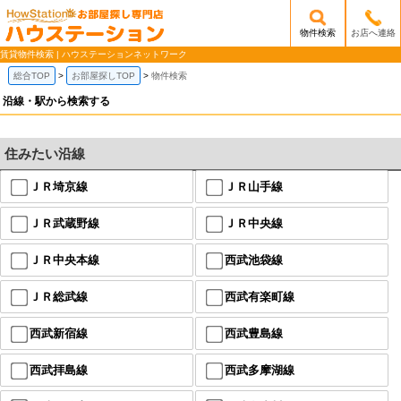
物件検索
お店へ連絡
/mobile_img/head-logo.png
賃貸物件検索 | ハウステーションネットワーク
総合TOP
お部屋探しTOP
物件検索
沿線・駅から検索する
住みたい沿線
ＪＲ埼京線
ＪＲ山手線
ＪＲ武蔵野線
ＪＲ中央線
ＪＲ中央本線
西武池袋線
ＪＲ総武線
西武有楽町線
西武新宿線
西武豊島線
西武拝島線
西武多摩湖線