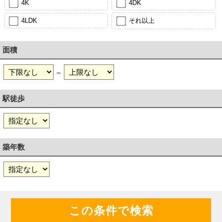
4K
4DK
4LDK
それ以上
面積
～
駅徒歩
築年数