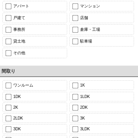
アパート
マンション
戸建て
店舗
事務所
倉庫・工場
貸土地
駐車場
その他
間取り
ワンルーム
1K
1DK
1LDK
2K
2DK
2LDK
3K
3DK
3LDK