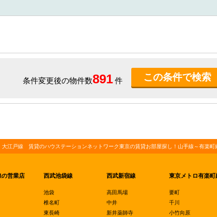
891
条件変更後の物件数
件
・大江戸線 賃貸のハウステーションネットワーク東京の賃貸お部屋探し！山手線～有楽町線
線の営業店
西武池袋線
西武新宿線
東京メトロ有楽町
池袋
高田馬場
要町
椎名町
中井
千川
東長崎
新井薬師寺
小竹向原