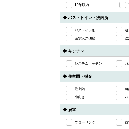
10年以内
◆ バス・トイレ・洗面所
バストイレ別
追
温水洗浄便座
給
◆ キッチン
システムキッチン
ガ
◆ 住空間・採光
最上階
角
南向き
バ
◆ 居室
フローリング
ロ