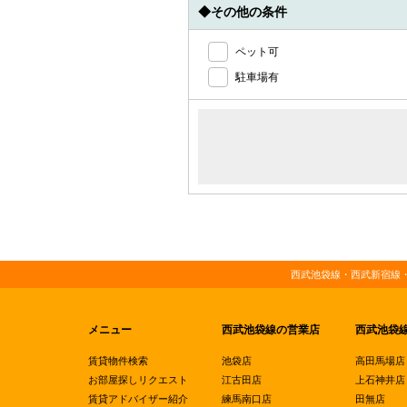
◆その他の条件
ペット可
駐車場有
西武池袋線・西武新宿線
メニュー
西武池袋線の営業店
西武池袋
賃貸物件検索
池袋店
高田馬場店
お部屋探しリクエスト
江古田店
上石神井店
賃貸アドバイザー紹介
練馬南口店
田無店