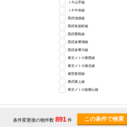
ＪＲ山手線
ＪＲ中央線
西武池袋線
西武有楽町線
西武豊島線
西武多摩湖線
西武多摩川線
東京メトロ東西線
東京メトロ南北線
都営新宿線
東武東上線
東京メトロ副都心線
891
条件変更後の物件数
件