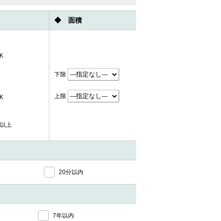
◆ 面積
K
K
下限
上限
K
K
れ以上
20分以内
7年以内