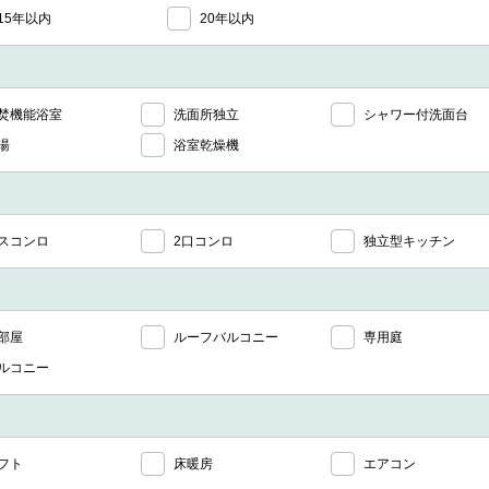
15年以内
20年以内
焚機能浴室
洗面所独立
シャワー付洗面台
湯
浴室乾燥機
スコンロ
2口コンロ
独立型キッチン
部屋
ルーフバルコニー
専用庭
ルコニー
フト
床暖房
エアコン