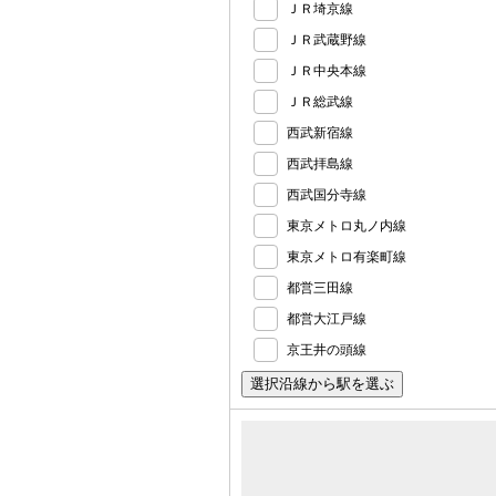
ＪＲ埼京線
ＪＲ武蔵野線
ＪＲ中央本線
ＪＲ総武線
西武新宿線
西武拝島線
西武国分寺線
東京メトロ丸ノ内線
東京メトロ有楽町線
都営三田線
都営大江戸線
京王井の頭線