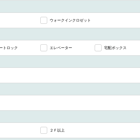
ウォークインクロゼット
ートロック
エレベーター
宅配ボックス
２Ｆ以上