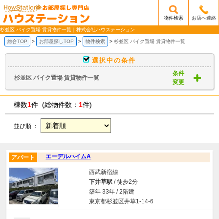
物件検索
お店へ連絡
/mobile_img/head-logo.png
杉並区 バイク置場 賃貸物件一覧｜株式会社ハウステーション
総合TOP
お部屋探しTOP
物件検索
杉並区 バイク置場 賃貸物件一覧
選択中の条件
条件
杉並区 バイク置場 賃貸物件一覧
変更
棟数
1
件 (総物件数：
1
件)
並び順 ：
エーデルハイムA
アパート
西武新宿線
下井草駅
/ 徒歩2分
築年 33年 / 2階建
東京都杉並区井草1-14-6