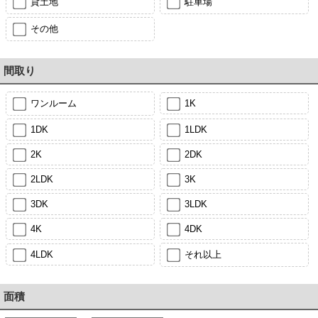
貸土地
駐車場
その他
間取り
ワンルーム
1K
1DK
1LDK
2K
2DK
2LDK
3K
3DK
3LDK
4K
4DK
4LDK
それ以上
面積