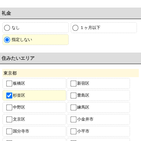
礼金
なし
１ヶ月以下
指定しない
住みたいエリア
東京都
板橋区
新宿区
杉並区
豊島区
中野区
練馬区
文京区
小金井市
国分寺市
小平市