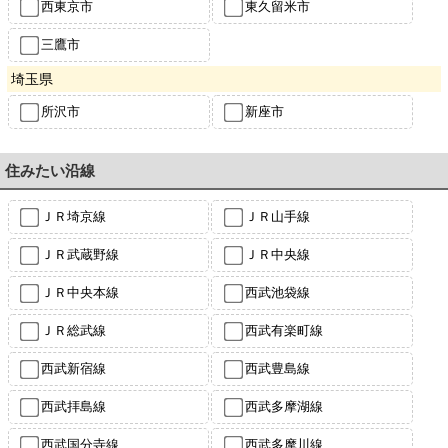
西東京市
東久留米市
三鷹市
埼玉県
所沢市
新座市
住みたい沿線
ＪＲ埼京線
ＪＲ山手線
ＪＲ武蔵野線
ＪＲ中央線
ＪＲ中央本線
西武池袋線
ＪＲ総武線
西武有楽町線
西武新宿線
西武豊島線
西武拝島線
西武多摩湖線
西武国分寺線
西武多摩川線