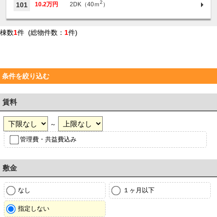
2
101
10.2万円
2DK（40ｍ
）
棟数
1
件 (総物件数：
1
件)
条件を絞り込む
賃料
～
管理費・共益費込み
敷金
なし
１ヶ月以下
指定しない