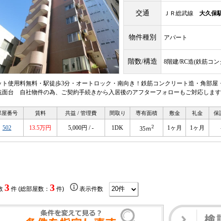
交通
ＪＲ総武線
大久保
物件種別
アパート
階数/構造
8階建/RC造(鉄筋コ
ット使用料無料・駅徒歩3分・オートロック・南向き！鉄筋コンクリート造・角部屋
洗面台 自社物件の為、ご契約手続きから入居後のアフターフォローもご対応します
部屋番号
賃料
共益 / 管理費
間取り
専有面積
敷金
礼金
保
2
502
13.5万円
5,000円 / -
1DK
1ヶ月
1ヶ月
35ｍ
3
3
数
件 (総部屋数：
件)
表示件数