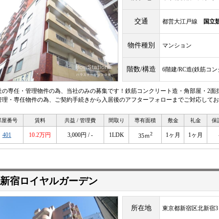
交通
都営大江戸線
国立
物件種別
マンション
階数/構造
6階建/RC造(鉄筋コ
社の専任・管理物件の為、当社のみの募集です！鉄筋コンクリート造・角部屋・2面
管理・専任物件の為、ご契約手続きから入居後のアフターフォローまでご対応してお
部屋番号
賃料
共益 / 管理費
間取り
専有面積
敷金
礼金
保
2
401
10.2万円
3,000円 / -
1LDK
1ヶ月
1ヶ月
35ｍ
新宿ロイヤルガーデン
所在地
東京都新宿区北新宿3