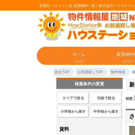
新宿区 バストイレ別 賃貸物件一覧｜株式会社ハウステー
ホーム
賃貸物件
HOME
SEARC
総合TOP
お部屋探しTOP
物件検索
検索条件の変更
新
エリアで絞る
沿線で絞る
棟数
小学校から探す
中学校から探す
さ
賃料