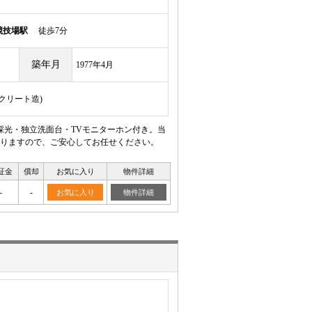
競技場駅
徒歩7分
築年月
1977年4月
ンクリート造)
採光・独立洗面台・TVモニターホン付き。当
りますので、ご安心してお任せください。
証金
償却
お気に入り
物件詳細
-
-
お気に入り
物件詳細