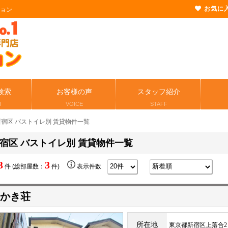
お気に
ション
検索
お客様の声
スタッフ紹介
H
VOICE
STAFF
新宿区 バストイレ別 賃貸物件一覧
宿区 バストイレ別 賃貸物件一覧
3
3
件 (総部屋数：
件)
表示件数
かき荘
所在地
東京都新宿区上落合2