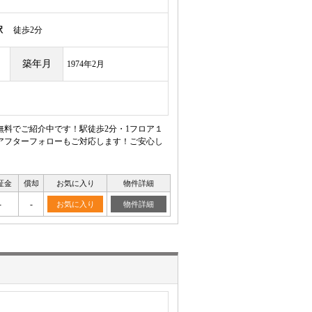
駅
徒歩2分
築年月
1974年2月
料でご紹介中です！駅徒歩2分・1フロア１
アフターフォローもご対応します！ご安心し
証金
償却
お気に入り
物件詳細
-
-
お気に入り
物件詳細