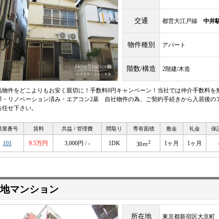
交通
都営大江戸線
中井
物件種別
アパート
階数/構造
2階建/木造
気物件をどこよりもお安く親切に！手数料0円キャンペーン！当社では仲介手数料を無
帯・リノベーション済み・エアコン2基 自社物件の為、ご契約手続きから入居後の
お任せ下さい。
部屋番号
賃料
共益 / 管理費
間取り
専有面積
敷金
礼金
保
2
101
9.5万円
3,000円 / -
1DK
1ヶ月
1ヶ月
30ｍ
地マンション
所在地
東京都新宿区大京町