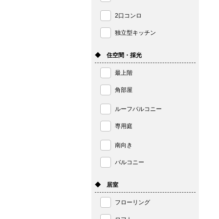
2口コンロ
独立型キッチン
◆ 住空間・採光
最上階
角部屋
ルーフバルコニー
専用庭
南向き
バルコニー
◆ 居室
フローリング