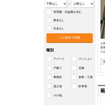
～
管理費・共益費を含む
敷金なし
礼金なし
人
世
種別
て
アパート
マンション
戸建て
店舗
事務所
倉庫・工場
貸土地
駐車場
菊
その他