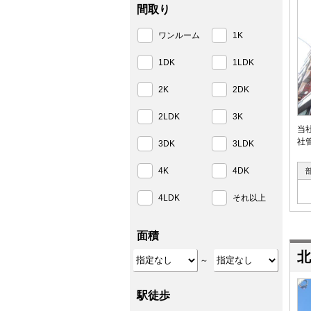
間取り
ワンルーム
1K
1DK
1LDK
2K
2DK
2LDK
3K
当
社
3DK
3LDK
4K
4DK
4LDK
それ以上
面積
北
～
駅徒歩