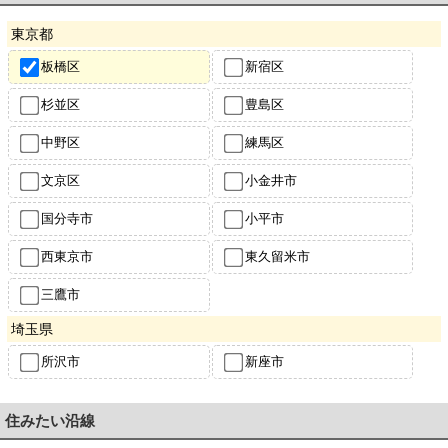
東京都
板橋区
新宿区
杉並区
豊島区
中野区
練馬区
文京区
小金井市
国分寺市
小平市
西東京市
東久留米市
三鷹市
埼玉県
所沢市
新座市
住みたい沿線