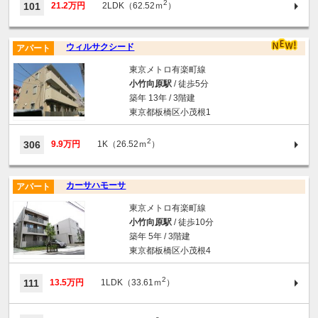
2
101
21.2万円
2LDK（62.52ｍ
）
ウィルサクシード
アパート
東京メトロ有楽町線
小竹向原駅
/ 徒歩5分
築年 13年 / 3階建
東京都板橋区小茂根1
2
306
9.9万円
1K（26.52ｍ
）
カーサハモーサ
アパート
東京メトロ有楽町線
小竹向原駅
/ 徒歩10分
築年 5年 / 3階建
東京都板橋区小茂根4
2
111
13.5万円
1LDK（33.61ｍ
）