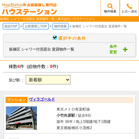
物件検索
お店へ連絡
/mobile_img/head-logo.png
板橋区 シャワー付洗面台 賃貸物件一覧｜株式会社ハウステーション
総合TOP
お部屋探しTOP
物件検索
板橋区 シャワー付洗面台 賃貸物件一覧
選択中の条件
条件
板橋区 シャワー付洗面台 賃貸物件一覧
変更
棟数
6
件 (総物件数：
9
件)
並び順 ：
ヴィラゴールド
マンション
東京メトロ有楽町線
小竹向原駅
/ 徒歩9分
築年 36年 / 地上5階建/地下1階建
東京都板橋区小茂根2