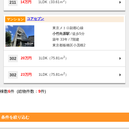
2
211
14万円
1LDK（33.61ｍ
）
コアセブン
マンション
東京メトロ副都心線
小竹向原駅
/ 徒歩5分
築年 33年 / 7階建
東京都板橋区小茂根2
2
302
20万円
1LDK（75.81ｍ
）
2
302
23万円
1LDK（75.81ｍ
）
棟数
6
件 (総物件数：
9
件)
条件を絞り込む