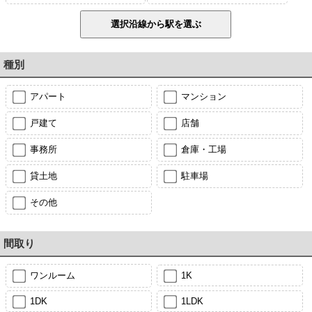
種別
アパート
マンション
戸建て
店舗
事務所
倉庫・工場
貸土地
駐車場
その他
間取り
ワンルーム
1K
1DK
1LDK