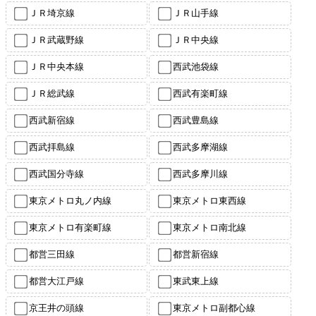
ＪＲ埼京線
ＪＲ山手線
ＪＲ武蔵野線
ＪＲ中央線
ＪＲ中央本線
西武池袋線
ＪＲ総武線
西武有楽町線
西武新宿線
西武豊島線
西武拝島線
西武多摩湖線
西武国分寺線
西武多摩川線
東京メトロ丸ノ内線
東京メトロ東西線
東京メトロ有楽町線
東京メトロ南北線
都営三田線
都営新宿線
都営大江戸線
東武東上線
京王井の頭線
東京メトロ副都心線