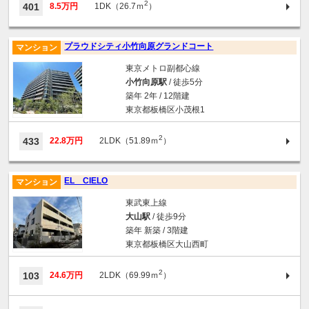
2
401
8.5万円
1DK（26.7ｍ
）
プラウドシティ小竹向原グランドコート
マンション
東京メトロ副都心線
小竹向原駅
/ 徒歩5分
築年 2年 / 12階建
東京都板橋区小茂根1
2
433
22.8万円
2LDK（51.89ｍ
）
EL CIELO
マンション
東武東上線
大山駅
/ 徒歩9分
築年 新築 / 3階建
東京都板橋区大山西町
2
103
24.6万円
2LDK（69.99ｍ
）