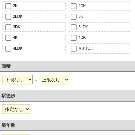
2K
2DK
2LDK
3K
3DK
3LDK
4K
4DK
4LDK
それ以上
面積
～
駅徒歩
築年数