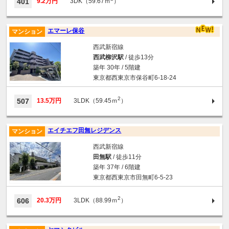
401
9.2万円
3DK（59.67ｍ
）
エマーレ保谷
マンション
西武新宿線
西武柳沢駅
/ 徒歩13分
築年 30年 / 5階建
東京都西東京市保谷町6-18-24
2
507
13.5万円
3LDK（59.45ｍ
）
エイチエフ田無レジデンス
マンション
西武新宿線
田無駅
/ 徒歩11分
築年 37年 / 6階建
東京都西東京市田無町6-5-23
2
606
20.3万円
3LDK（88.99ｍ
）