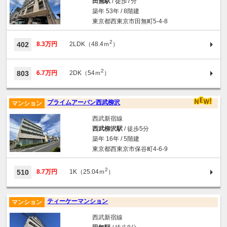
田無駅
/ 徒歩7分
築年 53年 / 8階建
東京都西東京市田無町5-4-8
2
402
8.3万円
2LDK（48.4ｍ
）
2
803
6.7万円
2DK（54ｍ
）
プライムアーバン西武柳沢
マンション
西武新宿線
西武柳沢駅
/ 徒歩5分
築年 16年 / 5階建
東京都西東京市保谷町4-6-9
2
510
8.7万円
1K（25.04ｍ
）
ティーケーマンション
マンション
西武新宿線