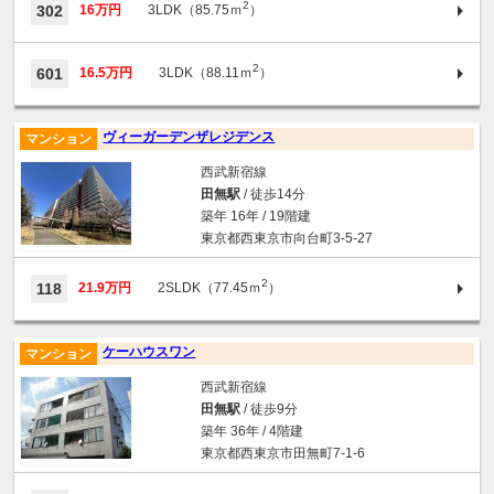
2
302
16万円
3LDK（85.75ｍ
）
2
601
16.5万円
3LDK（88.11ｍ
）
ヴィーガーデンザレジデンス
マンション
西武新宿線
田無駅
/ 徒歩14分
築年 16年 / 19階建
東京都西東京市向台町3-5-27
2
118
21.9万円
2SLDK（77.45ｍ
）
ケーハウスワン
マンション
西武新宿線
田無駅
/ 徒歩9分
築年 36年 / 4階建
東京都西東京市田無町7-1-6