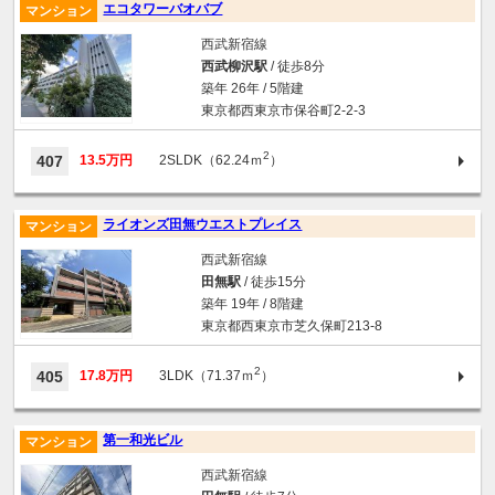
エコタワーバオバブ
マンション
西武新宿線
西武柳沢駅
/ 徒歩8分
築年 26年 / 5階建
東京都西東京市保谷町2-2-3
2
407
13.5万円
2SLDK（62.24ｍ
）
ライオンズ田無ウエストプレイス
マンション
西武新宿線
田無駅
/ 徒歩15分
築年 19年 / 8階建
東京都西東京市芝久保町213-8
2
405
17.8万円
3LDK（71.37ｍ
）
第一和光ビル
マンション
西武新宿線