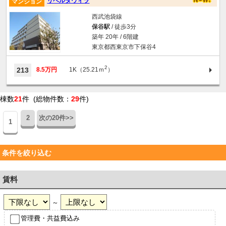
リベルタヴィラ
マンション
西武池袋線
保谷駅
/ 徒歩3分
築年 20年 / 6階建
東京都西東京市下保谷4
2
213
8.5万円
1K（25.21ｍ
）
棟数
21
件 (総物件数：
29
件)
2
次の20件>>
1
条件を絞り込む
賃料
～
管理費・共益費込み