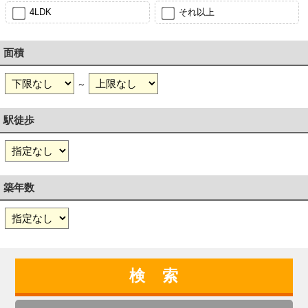
4LDK
それ以上
面積
～
駅徒歩
築年数