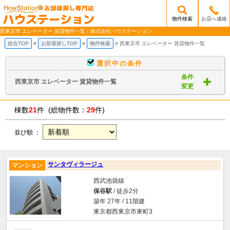
物件検索
お店へ連絡
/mobile_img/head-logo.png
西東京市 エレベーター 賃貸物件一覧｜株式会社ハウステーション
総合TOP
お部屋探しTOP
物件検索
西東京市 エレベーター 賃貸物件一覧
選択中の条件
条件
西東京市 エレベーター 賃貸物件一覧
変更
棟数
21
件 (総物件数：
29
件)
並び順 ：
サンタヴィラージュ
マンション
西武池袋線
保谷駅
/ 徒歩2分
築年 27年 / 11階建
東京都西東京市東町3