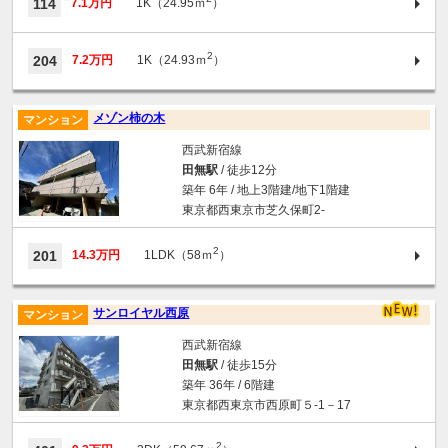
114
7.1万円
1K（24.95ｍ
）
2
204
7.2万円
1K（24.93ｍ
）
メゾン柿の木
マンション
西武新宿線
田無駅
/ 徒歩12分
築年 6年 / 地上3階建/地下1階建
東京都西東京市芝久保町2-
2
201
14.3万円
1LDK（58ｍ
）
サンロイヤル西原
マンション
西武新宿線
田無駅
/ 徒歩15分
築年 36年 / 6階建
東京都西東京市西原町５-1－17
2