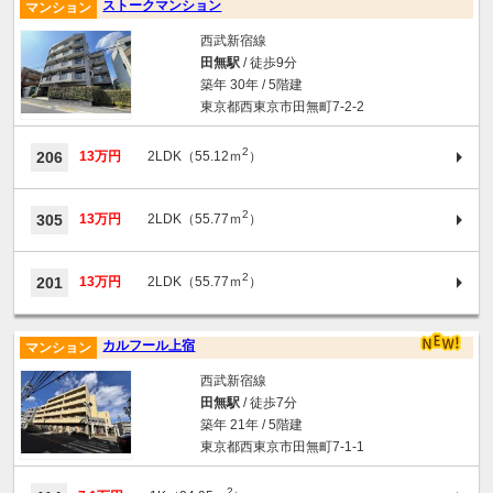
ストークマンション
マンション
西武新宿線
田無駅
/ 徒歩9分
築年 30年 / 5階建
東京都西東京市田無町7-2-2
2
206
13万円
2LDK（55.12ｍ
）
2
305
13万円
2LDK（55.77ｍ
）
2
201
13万円
2LDK（55.77ｍ
）
カルフール上宿
マンション
西武新宿線
田無駅
/ 徒歩7分
築年 21年 / 5階建
東京都西東京市田無町7-1-1
2