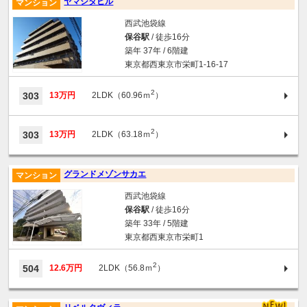
ヤマシタビル
マンション
西武池袋線
保谷駅
/ 徒歩16分
築年 37年 / 6階建
東京都西東京市栄町1-16-17
2
303
13万円
2LDK（60.96ｍ
）
2
303
13万円
2LDK（63.18ｍ
）
グランドメゾンサカエ
マンション
西武池袋線
保谷駅
/ 徒歩16分
築年 33年 / 5階建
東京都西東京市栄町1
2
504
12.6万円
2LDK（56.8ｍ
）