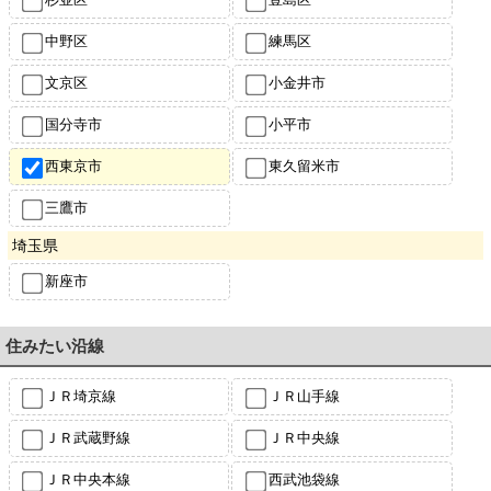
中野区
練馬区
文京区
小金井市
国分寺市
小平市
西東京市
東久留米市
三鷹市
埼玉県
新座市
住みたい沿線
ＪＲ埼京線
ＪＲ山手線
ＪＲ武蔵野線
ＪＲ中央線
ＪＲ中央本線
西武池袋線