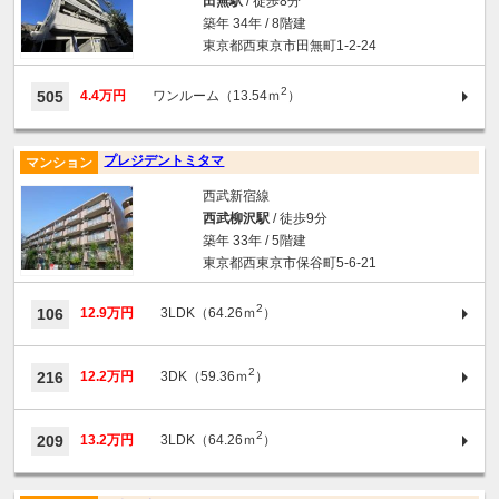
田無駅
/ 徒歩8分
築年 34年 / 8階建
東京都西東京市田無町1-2-24
2
505
4.4万円
ワンルーム（13.54ｍ
）
プレジデントミタマ
マンション
西武新宿線
西武柳沢駅
/ 徒歩9分
築年 33年 / 5階建
東京都西東京市保谷町5-6-21
2
106
12.9万円
3LDK（64.26ｍ
）
2
216
12.2万円
3DK（59.36ｍ
）
2
209
13.2万円
3LDK（64.26ｍ
）