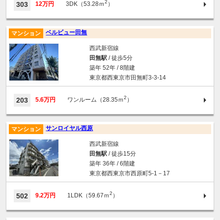
2
303
12万円
3DK（53.28ｍ
）
ベルビュー田無
マンション
西武新宿線
田無駅
/ 徒歩5分
築年 52年 / 8階建
東京都西東京市田無町3-3-14
2
203
5.6万円
ワンルーム（28.35ｍ
）
サンロイヤル西原
マンション
西武新宿線
田無駅
/ 徒歩15分
築年 36年 / 6階建
東京都西東京市西原町5-1－17
2
502
9.2万円
1LDK（59.67ｍ
）