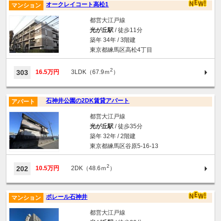
オークレイコート高松1
マンション
都営大江戸線
光が丘駅
/ 徒歩11分
築年 34年 / 3階建
東京都練馬区高松4丁目
2
303
16.5万円
3LDK（67.9ｍ
）
石神井公園の2DK賃貸アパート
アパート
都営大江戸線
光が丘駅
/ 徒歩35分
築年 32年 / 2階建
東京都練馬区谷原5-16-13
2
202
10.5万円
2DK（48.6ｍ
）
ポレール石神井
マンション
都営大江戸線