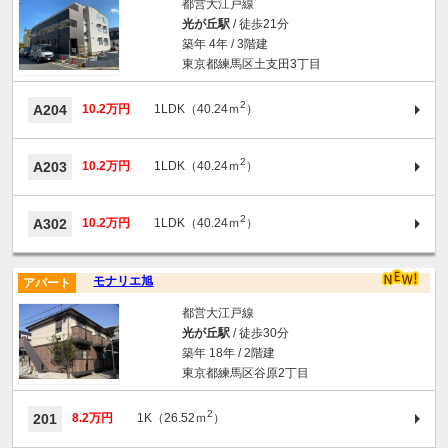
都営大江戸線
光が丘駅
/ 徒歩21分
築年 4年 / 3階建
東京都練馬区土支田3丁目
2
A204
10.2万円
1LDK（40.24ｍ
）
2
A203
10.2万円
1LDK（40.24ｍ
）
2
A302
10.2万円
1LDK（40.24ｍ
）
モナリエ旭
アパート
都営大江戸線
光が丘駅
/ 徒歩30分
築年 18年 / 2階建
東京都練馬区谷原2丁目
2
201
8.2万円
1K（26.52ｍ
）