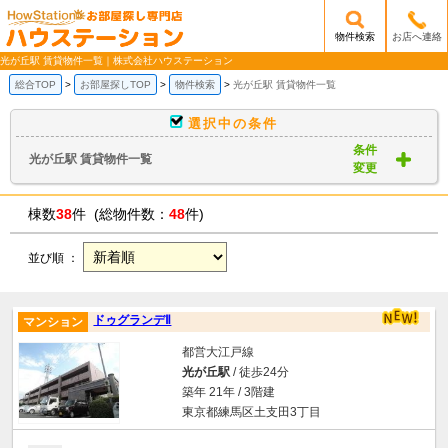
物件検索
お店へ連絡
/mobile_img/head-logo.png
光が丘駅 賃貸物件一覧｜株式会社ハウステーション
総合TOP
お部屋探しTOP
物件検索
光が丘駅 賃貸物件一覧
選択中の条件
条件
光が丘駅 賃貸物件一覧
変更
棟数
38
件 (総物件数：
48
件)
並び順 ：
ドゥグランデⅡ
マンション
都営大江戸線
光が丘駅
/ 徒歩24分
築年 21年 / 3階建
東京都練馬区土支田3丁目