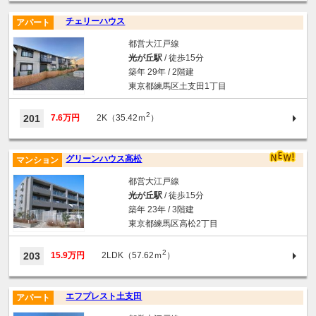
チェリーハウス
アパート
都営大江戸線
光が丘駅
/ 徒歩15分
築年 29年 / 2階建
東京都練馬区土支田1丁目
2
201
7.6万円
2K（35.42ｍ
）
グリーンハウス高松
マンション
都営大江戸線
光が丘駅
/ 徒歩15分
築年 23年 / 3階建
東京都練馬区高松2丁目
2
203
15.9万円
2LDK（57.62ｍ
）
エフプレスト土支田
アパート