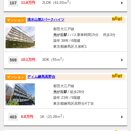
2
107
11.8万円
2LDK（61.03ｍ
）
清水山第2パークハイツ
マンション
都営大江戸線
光が丘駅
/ バス乗車時間15分 停歩3分
築年 38年 / 6階建
東京都練馬区大泉町1
2
508
10.1万円
3DK（55ｍ
）
ディム練馬高野台
マンション
都営大江戸線
光が丘駅
/ 徒歩28分
築年 23年 / 5階建
東京都練馬区高野台4丁目
2
403
6.8万円
1K（21.28ｍ
）