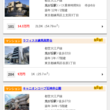
都営大江戸線
光が丘駅
/ バス乗車時間9分 停歩6分
築年 12年 / 2階建
東京都練馬区土支田3丁目
2
101
14.3万円
2LDK（54.79ｍ
）
ラフィスタ練馬高野台
マンション
都営大江戸線
光が丘駅
/ 徒歩22分
築年 1年 / 7階建
東京都練馬区谷原1丁目
2
204
9万円
1K（25.7ｍ
）
キャニオンコープ石神井公園
マンション
都営大江戸線
光が丘駅
/ 徒歩27分
築年 34年 / 5階建