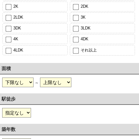
2K
2DK
2LDK
3K
3DK
3LDK
4K
4DK
4LDK
それ以上
面積
～
駅徒歩
築年数