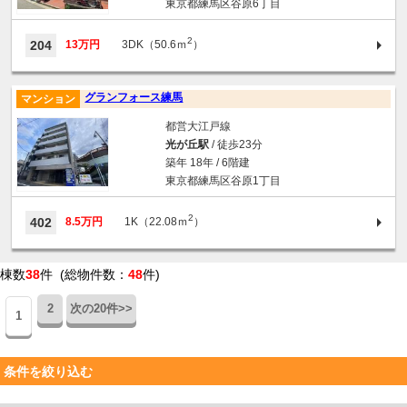
東京都練馬区谷原6丁目
2
204
13万円
3DK（50.6ｍ
）
グランフォース練馬
マンション
都営大江戸線
光が丘駅
/ 徒歩23分
築年 18年 / 6階建
東京都練馬区谷原1丁目
2
402
8.5万円
1K（22.08ｍ
）
棟数
38
件 (総物件数：
48
件)
2
次の20件>>
1
条件を絞り込む