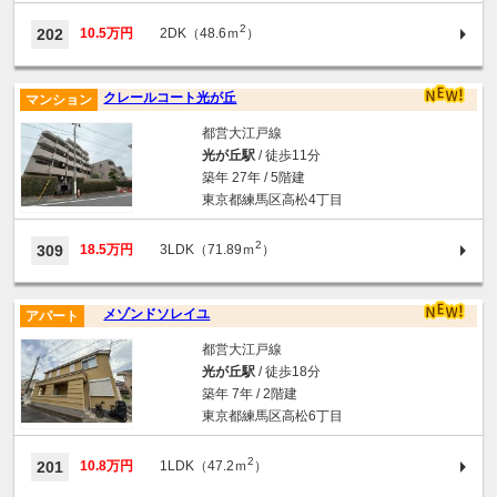
2
202
10.5万円
2DK（48.6ｍ
）
クレールコート光が丘
マンション
都営大江戸線
光が丘駅
/ 徒歩11分
築年 27年 / 5階建
東京都練馬区高松4丁目
2
309
18.5万円
3LDK（71.89ｍ
）
メゾンドソレイユ
アパート
都営大江戸線
光が丘駅
/ 徒歩18分
築年 7年 / 2階建
東京都練馬区高松6丁目
2
201
10.8万円
1LDK（47.2ｍ
）