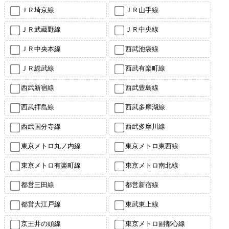
ＪＲ埼京線
ＪＲ山手線
ＪＲ武蔵野線
ＪＲ中央線
ＪＲ中央本線
西武池袋線
ＪＲ総武線
西武有楽町線
西武新宿線
西武豊島線
西武拝島線
西武多摩湖線
西武国分寺線
西武多摩川線
東京メトロ丸ノ内線
東京メトロ東西線
東京メトロ有楽町線
東京メトロ南北線
都営三田線
都営新宿線
都営大江戸線
東武東上線
京王井の頭線
東京メトロ副都心線