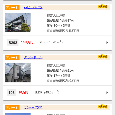
ハビーハイツ
アパート
都営大江戸線
光が丘駅
/ 徒歩17分
築年 30年 / 2階建
東京都練馬区谷原3丁目
2
B202
10.8万円
2DK（45.41ｍ
）
グランドール
アパート
都営大江戸線
光が丘駅
/ 徒歩21分
築年 17年 / 2階建
東京都練馬区高松3丁目
2
103
10万円
1LDK（49.68ｍ
）
サンハイツ11
アパート