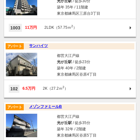
光が丘駅
/ 徒歩30分
築年 35年 / 11階建
東京都練馬区三原台3丁目
2
1003
11万円
2LDK（57.75ｍ
）
サンハイツ
アパート
都営大江戸線
光が丘駅
/ 徒歩23分
築年 40年 / 2階建
東京都練馬区谷原4丁目
2
102
6.5万円
2K（27.2ｍ
）
メゾンファミールB
アパート
都営大江戸線
光が丘駅
/ 徒歩35分
築年 32年 / 2階建
東京都練馬区谷原5丁目