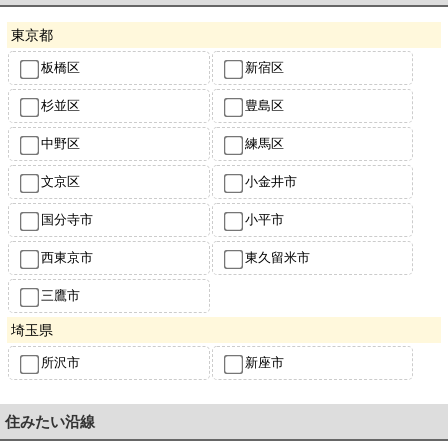
東京都
板橋区
新宿区
杉並区
豊島区
中野区
練馬区
文京区
小金井市
国分寺市
小平市
西東京市
東久留米市
三鷹市
埼玉県
所沢市
新座市
住みたい沿線