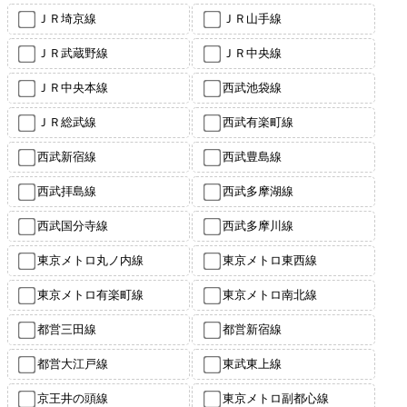
ＪＲ埼京線
ＪＲ山手線
ＪＲ武蔵野線
ＪＲ中央線
ＪＲ中央本線
西武池袋線
ＪＲ総武線
西武有楽町線
西武新宿線
西武豊島線
西武拝島線
西武多摩湖線
西武国分寺線
西武多摩川線
東京メトロ丸ノ内線
東京メトロ東西線
東京メトロ有楽町線
東京メトロ南北線
都営三田線
都営新宿線
都営大江戸線
東武東上線
京王井の頭線
東京メトロ副都心線