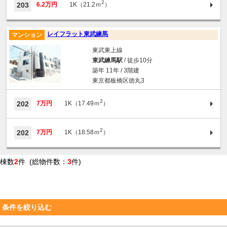
2
203
6.2万円
1K（21.2ｍ
）
レイフラット東武練馬
マンション
東武東上線
東武練馬駅
/ 徒歩10分
築年 11年 / 3階建
東京都板橋区徳丸3
2
202
7万円
1K（17.49ｍ
）
2
202
7万円
1K（18.58ｍ
）
棟数
2
件 (総物件数：
3
件)
条件を絞り込む