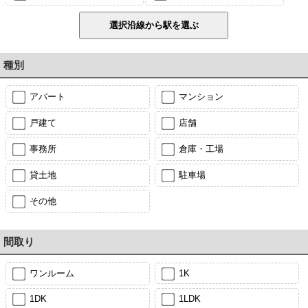
種別
アパート
マンション
戸建て
店舗
事務所
倉庫・工場
貸土地
駐車場
その他
間取り
ワンルーム
1K
1DK
1LDK