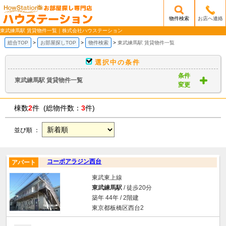
物件検索
お店へ連絡
/mobile_img/head-logo.png
東武練馬駅 賃貸物件一覧｜株式会社ハウステーション
総合TOP
お部屋探しTOP
物件検索
東武練馬駅 賃貸物件一覧
選択中の条件
条件
東武練馬駅 賃貸物件一覧
変更
棟数
2
件 (総物件数：
3
件)
並び順 ：
コーポアラジン西台
アパート
東武東上線
東武練馬駅
/ 徒歩20分
築年 44年 / 2階建
東京都板橋区西台2