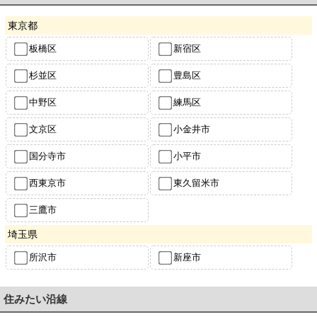
東京都
板橋区
新宿区
杉並区
豊島区
中野区
練馬区
文京区
小金井市
国分寺市
小平市
西東京市
東久留米市
三鷹市
埼玉県
所沢市
新座市
住みたい沿線