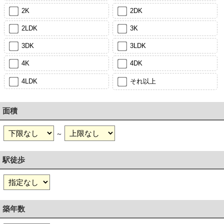
2K
2DK
2LDK
3K
3DK
3LDK
4K
4DK
4LDK
それ以上
面積
～
駅徒歩
築年数