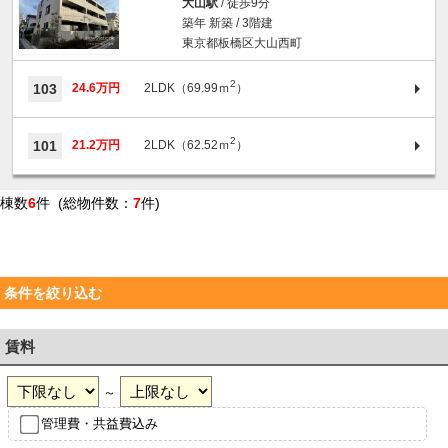
大山駅
/ 徒歩9分
築年 新築 / 3階建
東京都板橋区大山西町
2
103
24.6万円
2LDK（69.99ｍ
）
2
101
21.2万円
2LDK（62.52ｍ
）
棟数
6
件 (総物件数：
7
件)
条件を絞り込む
賃料
～
管理費・共益費込み