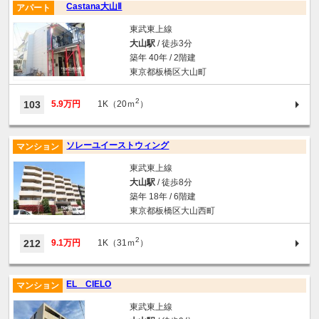
Castana大山Ⅱ
アパート
東武東上線
大山駅
/ 徒歩3分
築年 40年 / 2階建
東京都板橋区大山町
2
103
5.9万円
1K（20ｍ
）
ソレーユイーストウィング
マンション
東武東上線
大山駅
/ 徒歩8分
築年 18年 / 6階建
東京都板橋区大山西町
2
212
9.1万円
1K（31ｍ
）
EL CIELO
マンション
東武東上線