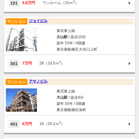
2
101
6.8万円
ワンルーム（22ｍ
）
ジョイビル
マンション
東武東上線
大山駅
/ 徒歩10分
築年 53年 / 4階建
東京都板橋区大谷口上町
2
301
7万円
2K（33.5ｍ
）
アサノビル
マンション
東武東上線
大山駅
/ 徒歩8分
築年 35年 / 5階建
東京都板橋区栄町
2
401
6万円
1K（20.2ｍ
）