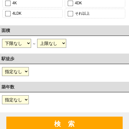
4K
4DK
4LDK
それ以上
面積
～
駅徒歩
築年数