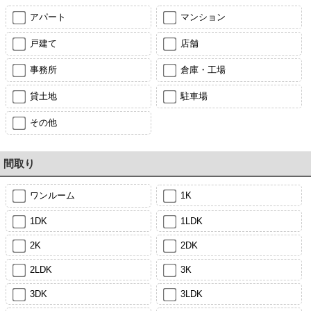
アパート
マンション
戸建て
店舗
事務所
倉庫・工場
貸土地
駐車場
その他
間取り
ワンルーム
1K
1DK
1LDK
2K
2DK
2LDK
3K
3DK
3LDK