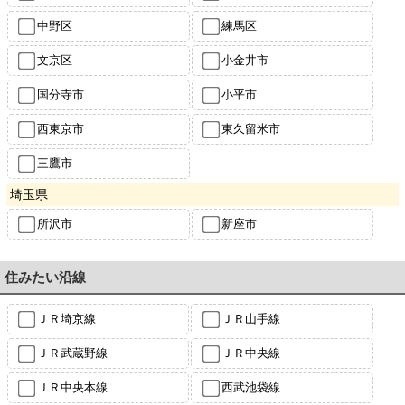
中野区
練馬区
文京区
小金井市
国分寺市
小平市
西東京市
東久留米市
三鷹市
埼玉県
所沢市
新座市
住みたい沿線
ＪＲ埼京線
ＪＲ山手線
ＪＲ武蔵野線
ＪＲ中央線
ＪＲ中央本線
西武池袋線