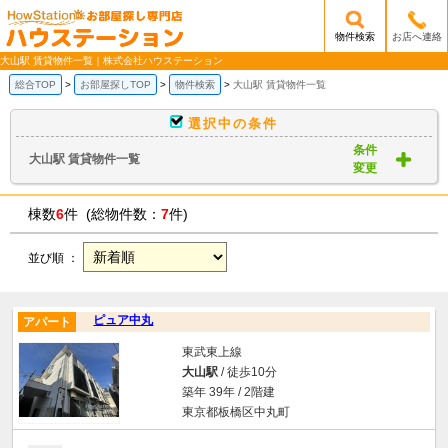
物件検索
お店へ連絡
/mobile_img/head-logo.png
大山駅 賃貸物件一覧｜株式会社ハウステーション
総合TOP
お部屋探しTOP
物件検索
大山駅 賃貸物件一覧
選択中の条件
条件
大山駅 賃貸物件一覧
変更
棟数
6
件 (総物件数：
7
件)
並び順 ：
ピュア中丸
アパート
東武東上線
大山駅
/ 徒歩10分
築年 39年 / 2階建
東京都板橋区中丸町