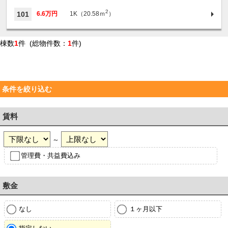
2
101
6.6万円
1K（20.58ｍ
）
棟数
1
件 (総物件数：
1
件)
条件を絞り込む
賃料
～
管理費・共益費込み
敷金
なし
１ヶ月以下