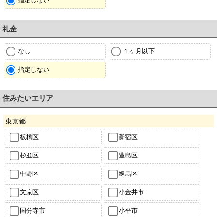
指定しない
礼金
なし
１ヶ月以下
指定しない
住みたいエリア
東京都
板橋区
新宿区
杉並区
豊島区
中野区
練馬区
文京区
小金井市
国分寺市
小平市