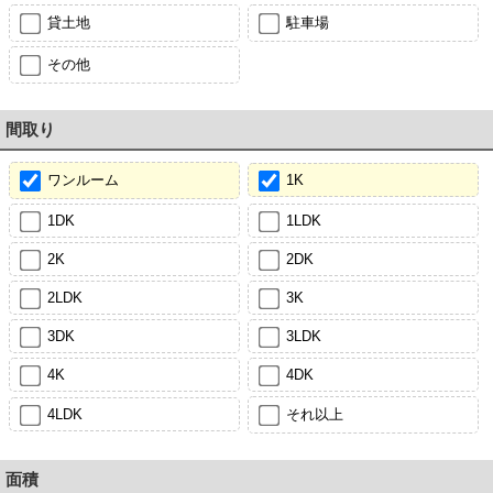
貸土地
駐車場
その他
間取り
ワンルーム
1K
1DK
1LDK
2K
2DK
2LDK
3K
3DK
3LDK
4K
4DK
4LDK
それ以上
面積