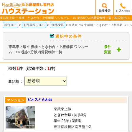
物件検索
お店へ連絡
/mobile_img/head-logo.png
東武東上線 中板橋・ときわ台・上板橋駅 ワンルーム・1K 徒歩5分以内賃貸物件一覧｜株式会社ハウステーション
総合TOP
お部屋探しTOP
物件検索
東武東上線 中板橋・ときわ台・上板橋駅 ワンル
選択中の条件
東武東上線 中板橋・ときわ台・上板橋駅 ワンルー
条件
ム・1K 徒歩5分以内賃貸物件一覧
変更
棟数
1
件 (総物件数：
1
件)
並び順 ：
ビオスときわ台
マンション
東武東上線
ときわ台駅
/ 徒歩3分
築年 23年 / 3階建
東京都板橋区南常盤台2