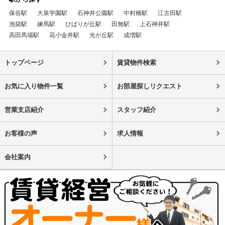
保谷駅
大泉学園駅
石神井公園駅
中村橋駅
江古田駅
池袋駅
練馬駅
ひばりが丘駅
田無駅
上石神井駅
高田馬場駅
花小金井駅
光が丘駅
成増駅
トップページ
賃貸物件検索
お気に入り物件一覧
お部屋探しリクエスト
営業支店紹介
スタッフ紹介
お客様の声
求人情報
会社案内