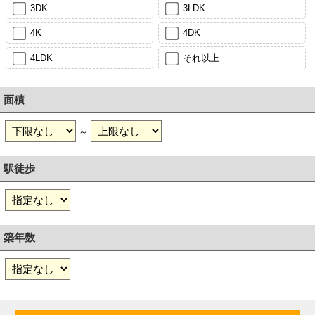
3DK
3LDK
4K
4DK
4LDK
それ以上
面積
～
駅徒歩
築年数