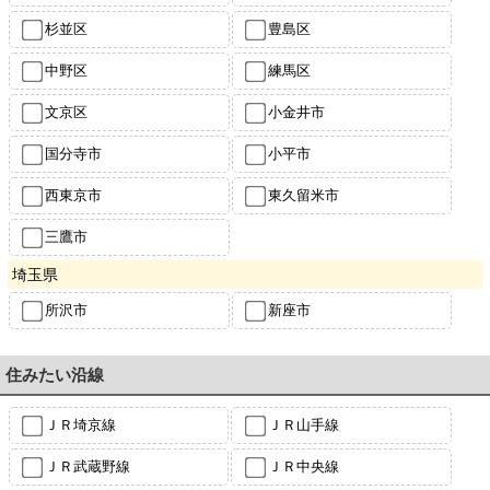
杉並区
豊島区
中野区
練馬区
文京区
小金井市
国分寺市
小平市
西東京市
東久留米市
三鷹市
埼玉県
所沢市
新座市
住みたい沿線
ＪＲ埼京線
ＪＲ山手線
ＪＲ武蔵野線
ＪＲ中央線