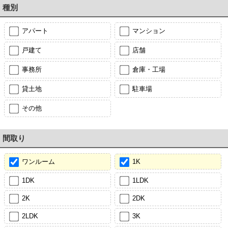
種別
アパート
マンション
戸建て
店舗
事務所
倉庫・工場
貸土地
駐車場
その他
間取り
ワンルーム
1K
1DK
1LDK
2K
2DK
2LDK
3K