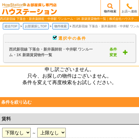
物件検索
お店へ連絡
/mobile_img/head-logo.png
西武新宿線 下落合・新井薬師前・中井駅 ワンルーム・1K 新築賃貸物件一覧｜株式会社ハウステーション
総合TOP
お部屋探しTOP
物件検索
西武新宿線 下落合・新井薬師前・中井駅 ワンル
選択中の条件
西武新宿線 下落合・新井薬師前・中井駅 ワンルー
条件
ム・1K 新築賃貸物件一覧
変更
申し訳ございません。
只今、お探しの物件はございません。
条件を変えて再度検索をお試しください。
条件を絞り込む
賃料
～