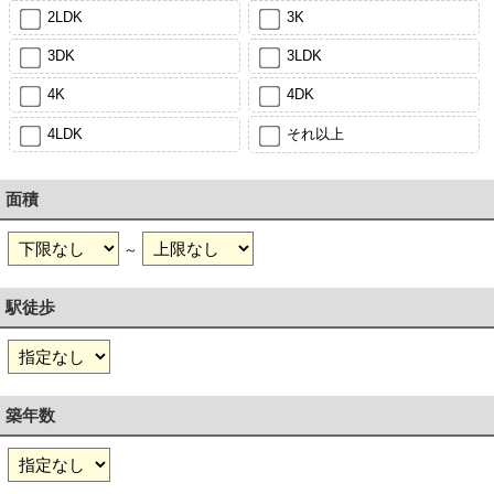
2LDK
3K
3DK
3LDK
4K
4DK
4LDK
それ以上
面積
～
駅徒歩
築年数