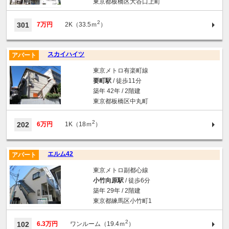
東京都板橋区大谷口上町
2
301
7万円
2K（33.5ｍ
）
スカイハイツ
アパート
東京メトロ有楽町線
要町駅
/ 徒歩11分
築年 42年 / 2階建
東京都板橋区中丸町
2
202
6万円
1K（18ｍ
）
エルム42
アパート
東京メトロ副都心線
小竹向原駅
/ 徒歩6分
築年 29年 / 2階建
東京都練馬区小竹町1
2
102
6.3万円
ワンルーム（19.4ｍ
）