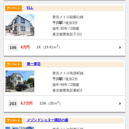
ELL
アパート
東京メトロ副都心線
千川駅
/ 徒歩3分
築年 30年 / 2階建
東京都豊島区千川1
2
106
6万円
1K（19.41ｍ
）
第一要荘
アパート
東京メトロ有楽町線
千川駅
/ 徒歩2分
築年 46年 / 2階建
東京都豊島区要町3
2
203
6.7万円
1DK（30ｍ
）
メゾンドシェヌー諏訪の森
アパート