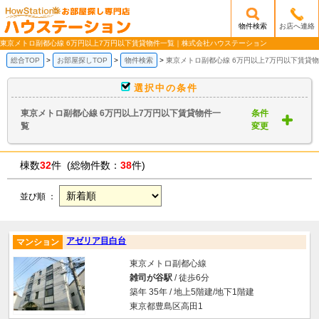
物件検索
お店へ連絡
/mobile_img/head-logo.png
東京メトロ副都心線 6万円以上7万円以下賃貸物件一覧｜株式会社ハウステーション
総合TOP
お部屋探しTOP
物件検索
東京メトロ副都心線 6万円以上7万円以下賃貸
選択中の条件
東京メトロ副都心線 6万円以上7万円以下賃貸物件一
条件
覧
変更
棟数
32
件 (総物件数：
38
件)
並び順 ：
アゼリア目白台
マンション
東京メトロ副都心線
雑司が谷駅
/ 徒歩6分
築年 35年 / 地上5階建/地下1階建
東京都豊島区高田1