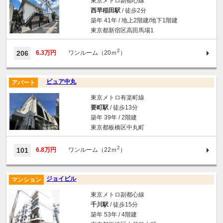
東京メトロ副都心線
西早稲田駅
/ 徒歩2分
築年 41年 / 地上2階建/地下1階建
東京都新宿区高田馬場1
2
206
6.3万円
ワンルーム（20ｍ
）
ピュア中丸
アパート
東京メトロ有楽町線
要町駅
/ 徒歩13分
築年 39年 / 2階建
東京都板橋区中丸町
2
101
6.8万円
ワンルーム（22ｍ
）
ジョイビル
マンション
東京メトロ副都心線
千川駅
/ 徒歩15分
築年 53年 / 4階建