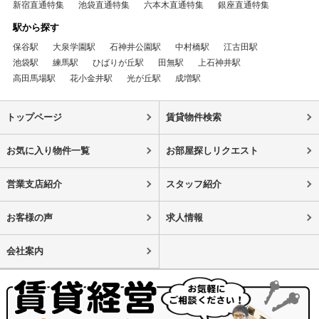
新宿直通特集
池袋直通特集
六本木直通特集
銀座直通特集
駅から探す
保谷駅
大泉学園駅
石神井公園駅
中村橋駅
江古田駅
池袋駅
練馬駅
ひばりが丘駅
田無駅
上石神井駅
高田馬場駅
花小金井駅
光が丘駅
成増駅
トップページ
賃貸物件検索
お気に入り物件一覧
お部屋探しリクエスト
営業支店紹介
スタッフ紹介
お客様の声
求人情報
会社案内