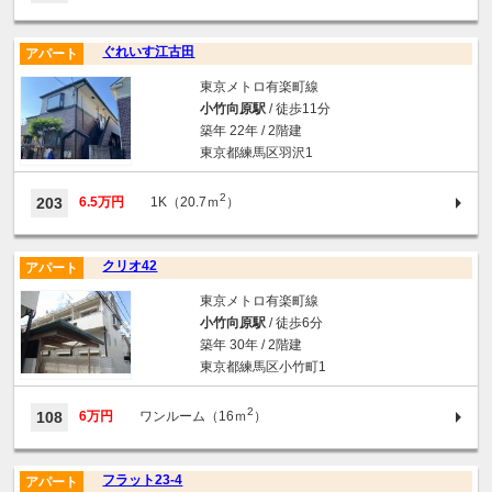
ぐれいす江古田
アパート
東京メトロ有楽町線
小竹向原駅
/ 徒歩11分
築年 22年 / 2階建
東京都練馬区羽沢1
2
203
6.5万円
1K（20.7ｍ
）
クリオ42
アパート
東京メトロ有楽町線
小竹向原駅
/ 徒歩6分
築年 30年 / 2階建
東京都練馬区小竹町1
2
108
6万円
ワンルーム（16ｍ
）
フラット23-4
アパート