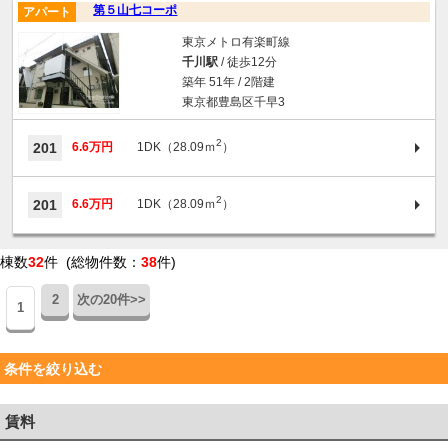
第５山七コーポ
アパート
東京メトロ有楽町線
千川駅
/ 徒歩12分
築年 51年 / 2階建
東京都豊島区千早3
2
201
6.6万円
1DK（28.09ｍ
）
2
201
6.6万円
1DK（28.09ｍ
）
棟数
32
件 (総物件数：
38
件)
2
次の20件>>
1
条件を絞り込む
賃料