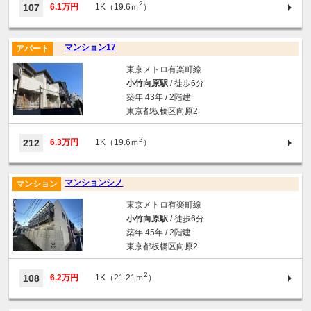
2
107
6.1万円
1K（19.6ｍ
）
マンション17
アパート
東京メトロ有楽町線
小竹向原駅
/ 徒歩6分
築年 43年 / 2階建
東京都板橋区向原2
2
212
6.3万円
1K（19.6ｍ
）
マンションシノ
マンション
東京メトロ有楽町線
小竹向原駅
/ 徒歩6分
築年 45年 / 2階建
東京都板橋区向原2
2
108
6.2万円
1K（21.21ｍ
）