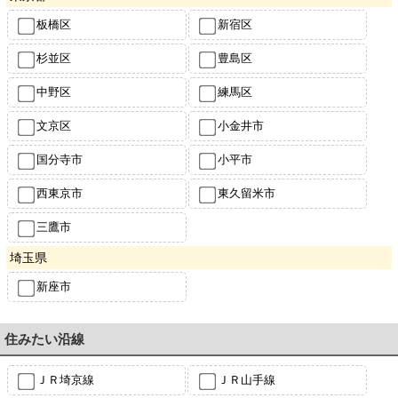
板橋区
新宿区
杉並区
豊島区
中野区
練馬区
文京区
小金井市
国分寺市
小平市
西東京市
東久留米市
三鷹市
埼玉県
新座市
住みたい沿線
ＪＲ埼京線
ＪＲ山手線