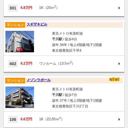
2
301
6.8万円
1K（20ｍ
）
スギザキビル
マンション
東京メトロ有楽町線
千川駅
/ 徒歩4分
築年 38年 / 地上4階建/地下1階建
東京都豊島区千早4
2
402
6.2万円
ワンルーム（13.5ｍ
）
メゾンラポール
マンション
東京メトロ有楽町線
千川駅
/ 徒歩7分
築年 37年 / 地上3階建/地下1階建
東京都豊島区千川2丁目
2
106
6.6万円
1K（22.05ｍ
）