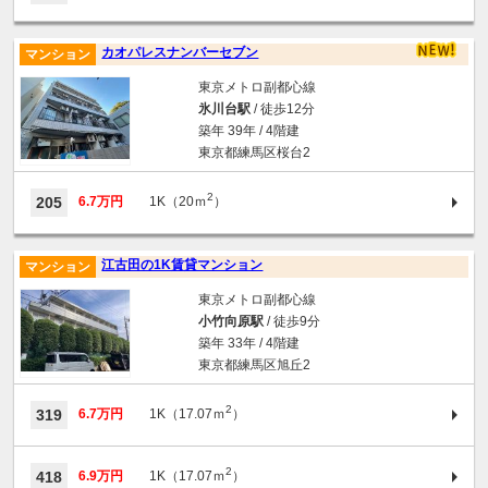
カオパレスナンバーセブン
マンション
東京メトロ副都心線
氷川台駅
/ 徒歩12分
築年 39年 / 4階建
東京都練馬区桜台2
2
205
6.7万円
1K（20ｍ
）
江古田の1K賃貸マンション
マンション
東京メトロ副都心線
小竹向原駅
/ 徒歩9分
築年 33年 / 4階建
東京都練馬区旭丘2
2
319
6.7万円
1K（17.07ｍ
）
2
418
6.9万円
1K（17.07ｍ
）