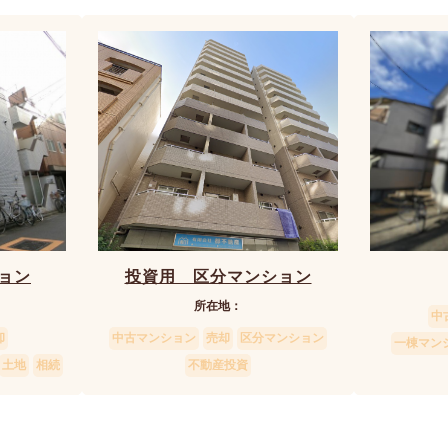
ョン
投資用 区分マンション
所在地：
中
却
中古マンション
売却
区分マンション
一棟マン
土地
相続
不動産投資